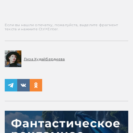
Если вы нашли опечатку, пожалуйста, выделите фрагмент
текста и нажмите Ctrl+Enter.
Лиза Худайбердиева