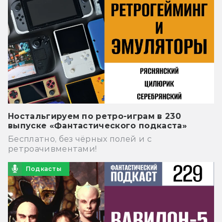
Ностальгируем по ретро-играм в 230
выпуске «Фантастического подкаста»
Бесплатно, без чёрных полей и с
ретроачивментами!
Подкасты