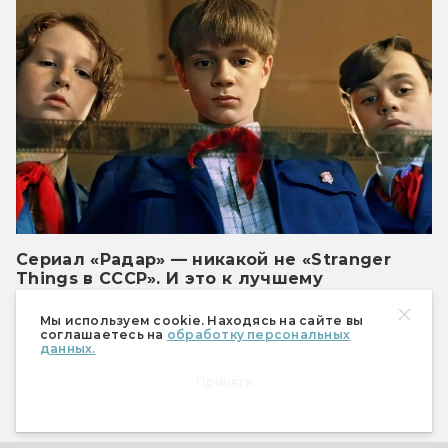
Сериал «Радар» — никакой не «Stranger
Things в СССР». И это к лучшему
Каким вышел российский
Мы используем cookie. Находясь на сайте вы
ретрофантастический сериал по Миреру.
соглашаетесь на
обработку персональных
данных.
Показать ещё
Принять