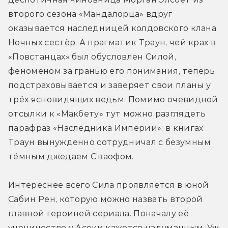
второго сезона «Мандалорца» вдруг 
оказывается наследницей колдовского клана 
Ночных сестёр. А прагматик Траун, чей крах в 
«Повстанцах» был обусловлен Силой, 
феноменом за гранью его понимания, теперь 
подстраховывается и заверяет свои планы у 
трёх ясновидящих ведьм. Помимо очевидной 
отсылки к «Макбету» тут можно разглядеть 
парафраз «Наследника Империи»: в книгах 
Траун вынужденно сотрудничал с безумным 
тёмным джедаем С’ваофом.
Интереснее всего Сила проявляется в юной 
Сабин Рен, которую можно назвать второй 
главной героиней сериала. Поначалу её 
ученичество у Асоки кажется надуманным. Уж 