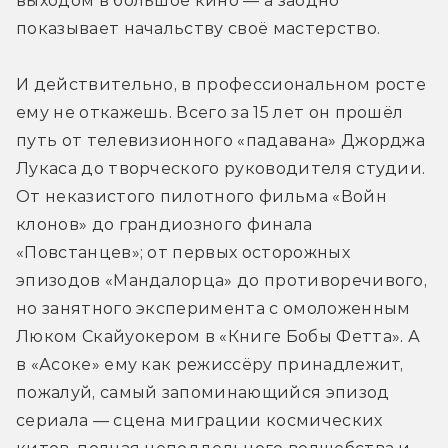
выходом в большое кино — а заодно 
показывает начальству своё мастерство.
И действительно, в профессиональном росте 
ему не откажешь. Всего за 15 лет он прошёл 
путь от телевизионного «падавана» Джорджа 
Лукаса до творческого руководителя студии. 
От неказистого пилотного фильма «Войн 
клонов» до грандиозного финала 
«Повстанцев»; от первых осторожных 
эпизодов «Мандалорца» до противоречивого, 
но занятного эксперимента с омоложенным 
Люком Скайуокером в «Книге Бобы Фетта». А 
в «Асоке» ему как режиссёру принадлежит, 
пожалуй, самый запоминающийся эпизод 
сериала — сцена миграции космических 