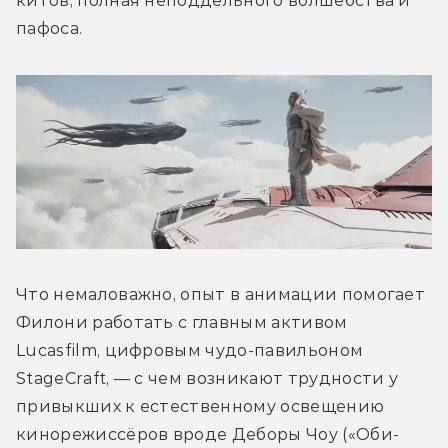
китов, полная неподдельного волшебства и 
пафоса.
Что немаловажно, опыт в анимации помогает 
Филони работать с главным активом 
Lucasfilm, цифровым чудо-павильоном 
StageСraft, — с чем возникают трудности у 
привыкших к естественному освещению 
кинорежиссёров вроде Деборы Чоу («Оби-