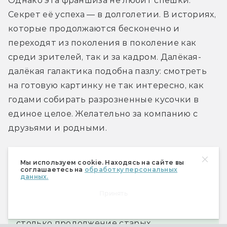
Однако эта франшиза не любит спешки. 
Секрет её успеха — в долголетии. В историях, 
которые продолжаются бесконечно и 
переходят из поколения в поколение как 
среди зрителей, так и за кадром. Далёкая-
далёкая галактика подобна пазлу: смотреть 
на готовую картинку не так интересно, как 
годами собирать разрозненные кусочки в 
единое целое. Желательно за компанию с 
друзьями и родными.
Мы используем cookie. Находясь на сайте вы
«Асока» — сериал неторопливый, но
соглашаетесь на
обработку персональных
данных.
зрелищный и интригующий; пусть даже
Принять
его интрига потребует от фанатов
терпения и внимательности. Это не
столько продолжение старых