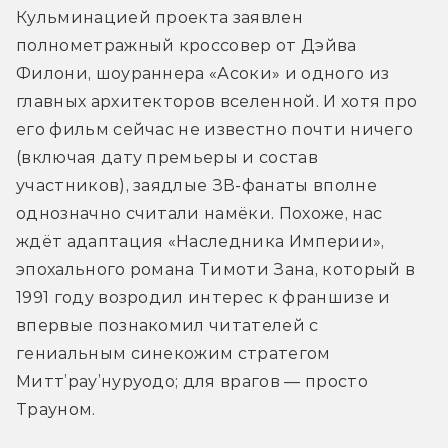
Кульминацией проекта заявлен 
полнометражный кроссовер от Дэйва 
Филони, шоураннера «Асоки» и одного из 
главных архитекторов вселенной. И хотя про 
его фильм сейчас не известно почти ничего 
(включая дату премьеры и состав 
участников), заядлые ЗВ-фанаты вполне 
однозначно считали намёки. Похоже, нас 
ждёт адаптация «Наследника Империи», 
эпохального романа Тимоти Зана, который в 
1991 году возродил интерес к франшизе и 
впервые познакомил читателей с 
гениальным синекожим стратегом 
Митт’рау’нуруодо; для врагов — просто 
Трауном.