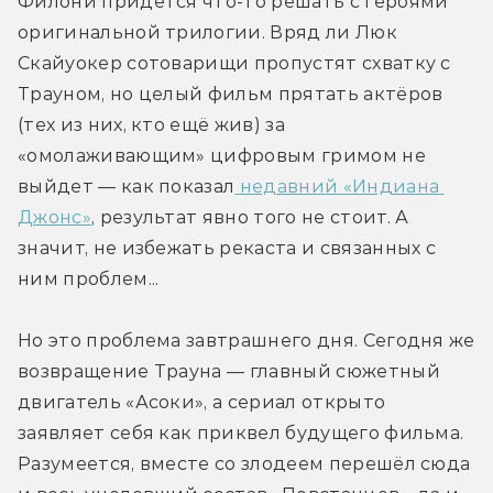
Филони придётся что-то решать с героями 
оригинальной трилогии. Вряд ли Люк 
Скайуокер сотоварищи пропустят схватку с 
Трауном, но целый фильм прятать актёров 
(тех из них, кто ещё жив) за 
«омолаживающим» цифровым гримом не 
выйдет — как показал
 недавний «Индиана 
Джонс»
, результат явно того не стоит. А 
значит, не избежать рекаста и связанных с 
ним проблем...
Но это проблема завтрашнего дня. Сегодня же 
возвращение Трауна — главный сюжетный 
двигатель «Асоки», а сериал открыто 
заявляет себя как приквел будущего фильма. 
Разумеется, вместе со злодеем перешёл сюда 