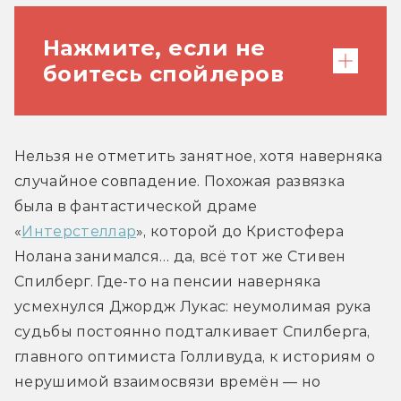
Нажмите, если не
боитесь спойлеров
В первой версии концовки Индиана,
Нельзя не отметить занятное, хотя наверняка 
Фёллер и Хелена с помощью
случайное совпадение. Похожая развязка 
Антикитеры переносятся во времена
была в фантастической драме 
Архимеда, и умирающий Инди решает
«
Интерстеллар
», которой до Кристофера 
остаться там навсегда. На тестовых
Нолана занимался… да, всё тот же Стивен 
показах этот финал забраковали, и был
Спилберг. Где-то на пенсии наверняка 
придуман новый: Хелена ловким
усмехнулся Джордж Лукас: неумолимая рука 
ударом в челюсть вырубает крёстного
судьбы постоянно подталкивает Спилберга, 
и возвращает его в 1969 год, где герой
главного оптимиста Голливуда, к историям о 
воссоединяется с любимой Мэрион.
нерушимой взаимосвязи времён — но 
Казалось бы, налицо очередное