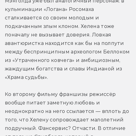
Мэнголда уже был аналогичный персонаж: в 
кульминации «Логана» Росомаха 
сталкивается со своим молодым и 
подкачанным злым клоном. Хелена тоже 
поначалу не вызывает доверия. Ловкая 
авантюристка находится как бы на полпути 
между беспринципным археологом Беллоком 
из «Утраченного ковчега» и амбициозным, 
жаждущим богатства и славы Индианой из 
«Храма судьбы».
Ко второму фильму франшизы режиссёр 
вообще питает заметную любовь и 
неоднократно на него ссылается — вплоть до 
того, что Хелену сопровождает малолетний 
подручный. Фансервис? Отчасти. В отличие 