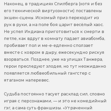
Наконец, в традициях Спилберга (хотя и без 
его технической виртуозности) поставлены 
экшен-сцены. Искомый приз переходит из 
рук в руки, а на поле боя царит весёлый хаос. 
Не успел Индиана приготовиться к смерти в 
петле, как вдруг в комнату падает авиабомба, 
пробивает пол и ме-е-едленно сползает 
вместе с ковром в дыру, ежесекундно рискуя 
взорваться. Позднее, уже на улицах Танжера, 
герои преследуют злодея, но тут неожиданно 
появляется любвеобильный гангстер с 
ятаганом наперевес.
Судьба постоянно тасует расклад сил, словно 
играя с персонажами, — и это не комедийный 
гэг, а сама суть франшизы. «Утраченный 