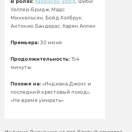
В ролях:
Харрисон Форд
, Фиби
Уоллер-Бридж, Мадс
Миккельсен, Бойд Холбрук,
Антонио Бандерас, Карен Аллен
Премьера:
30 июня
Продолжительность:
154
минуты
Похоже на:
«Индиана Джонс и
последний крестовый поход»,
«Не время умирать»