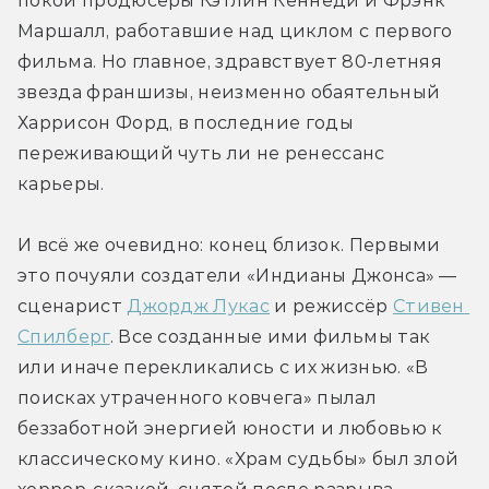
покой продюсеры Кэтлин Кеннеди и Фрэнк 
Маршалл, работавшие над циклом с первого 
фильма. Но главное, здравствует 80-летняя 
звезда франшизы, неизменно обаятельный 
Харрисон Форд, в последние годы 
переживающий чуть ли не ренессанс 
карьеры.
И всё же очевидно: конец близок. Первыми 
это почуяли создатели «Индианы Джонса» — 
сценарист 
Джордж Лукас
 и режиссёр 
Стивен 
Спилберг
. Все созданные ими фильмы так 
или иначе перекликались с их жизнью. «В 
поисках утраченного ковчега» пылал 
беззаботной энергией юности и любовью к 
классическому кино. «Храм судьбы» был злой 