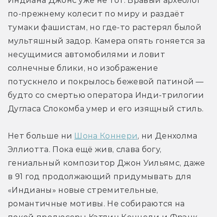
Индиана Джонс уже не тот. Бравый археолог 
по-прежнему колесит по миру и раздаёт 
тумаки фашистам, но где-то растерял былой 
мультяшный задор. Камера опять гоняется за 
несущимися автомобилями и ловит 
солнечные блики, но изображение 
потускнело и покрылось бежевой патиной — 
будто со смертью оператора Инди-трилогии 
Дугласа Слокомба умер и его изящный стиль.
Нет больше ни 
Шона Коннери
, ни Денхолма 
Эллиотта. Пока ещё жив, слава богу, 
гениальный композитор Джон Уильямс, даже 
в 91 год продолжающий придумывать для 
«Индианы» новые стремительные, 
романтичные мотивы. Не собираются на 