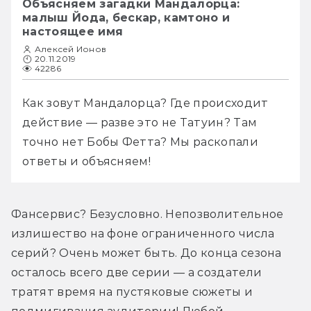
Объясняем загадки Мандалорца:
к волкам давно стала мемом среди его
малыш Йода, бескар, камтоно и
поклонников.
настоящее имя
Алексей Ионов
20.11.2019
42286
Как зовут Мандалорца? Где происходит 
действие — разве это не Татуин? Там 
точно нет Бобы Фетта? Мы раскопали 
ответы и объясняем!
Фансервис? Безусловно. Непозволительное 
излишество на фоне ограниченного числа 
серий? Очень может быть. До конца сезона 
осталось всего две серии — а создатели 
тратят время на пустяковые сюжеты и 