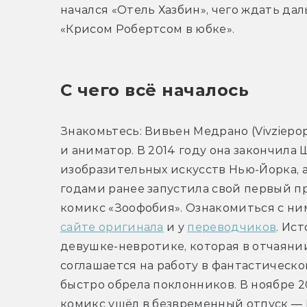
начался «Отель Хазбин», чего ждать да
«Крисом Робертсом в юбке». 
С чего всё началось
Знакомьтесь: Вивьен Медрано (Vivziepop
и аниматор. В 2014 году она закончила 
изобразительных искусств Нью-Йорка, а
годами ранее запустила свой первый п
комикс «Зоофобия». Ознакомиться с ни
сайте оригинала
 и у 
переводчиков
. Ист
девушке-невротике, которая в отчаянии
соглашается на работу в фантастическом
быстро обрела поклонников. В ноябре 20
комикс ушёл в безвременный отпуск — 