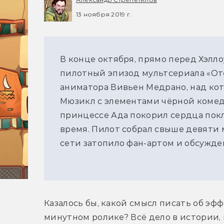
13 ноября 2019 г.
В конце октября, прямо перед Хэлл
пилотный эпизод мультсериала «Оте
аниматора Вивьен Медрано, над кот
Мюзикл с элементами чёрной комед
принцессе Ада покорил сердца пок
время. Пилот собрал свыше девяти
сети затопило фан-артом и обсужде
Казалось бы, какой смысл писать об эф
минутном ролике? Всё дело в истории, к