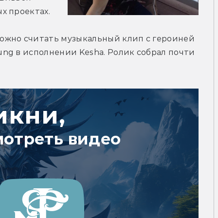
х проектах.
ожно считать музыкальный клип с героиней 
ng в исполнении Kesha. Ролик собрал почти 
икни,
мотреть видео