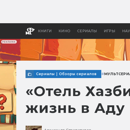
Как с
фильм
бы «В
КНИГИ
КИНО
СЕРИАЛЫ
ИГРЫ
НА
РЕКЛАМА
Сериалы
|
Обзоры сериалов
#
МУЛЬТСЕРИ
«Отель Хазби
жизнь в Аду 
Александр Стрепетилов