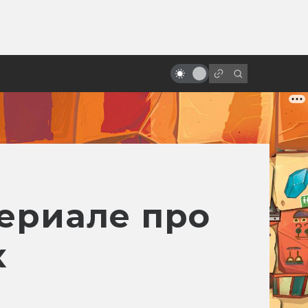
от
10 фильмов в жанре уся. Что
посмотреть перед выходом
«Шан-Чи и легенды десяти
колец»
сериале про
х