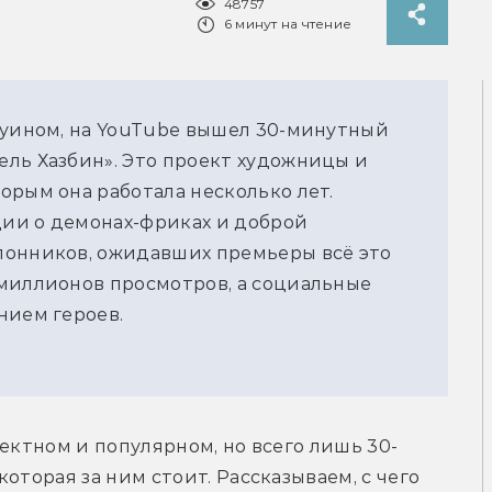
48757
6 минут на чтение
оуином, на YouTube вышел 30-минутный
ль Хазбин». Это проект художницы и
орым она работала несколько лет.
ии о демонах-фриках и доброй
лонников, ожидавших премьеры всё это
 миллионов просмотров, а социальные
нием героев.
фектном и популярном, но всего лишь 30-
оторая за ним стоит. Рассказываем, с чего 