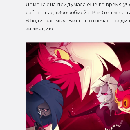
Демона она придумала ещё во время учё
работе над «Зоофобией». В «Отеле» (кс
«Люди, как мы») Вивьен отвечает за диз
анимацию.