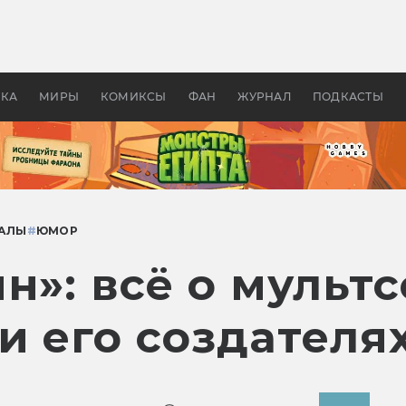
оздавались «Страшилы»:
«Одиссея» Нолана: что эт
, без которого не было
фильм сделал с Гомером и
ластелина колец»
Древней Грецией
УКА
МИРЫ
КОМИКСЫ
ФАН
ЖУРНАЛ
ПОДКАСТЫ
АЛЫ
#
ЮМОР
н»: всё о мульт
и его создателя