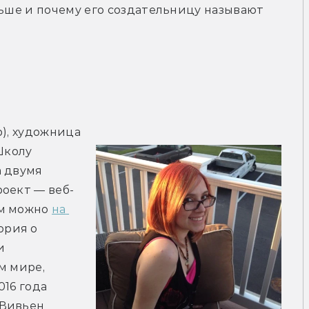
льше и почему его создательницу называют 
), художница 
Школу 
 двумя 
роект — веб-
м можно 
на 
ория о 
 
 мире, 
16 года 
Вивьен 