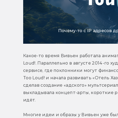
Почему-то с IP адресов д
Какое-то время Вивьен работала анимат
Loud!. Параллельно в августе 2014-го х
сервисе, где поклонники могут финансо
Too Loud! и начала развивать «Отель Ха
сделав создание «адского» мультсериал
выкладывала концепт-арты, короткие ро
идёт.
Многие идеи и образы у Вивьен уже был