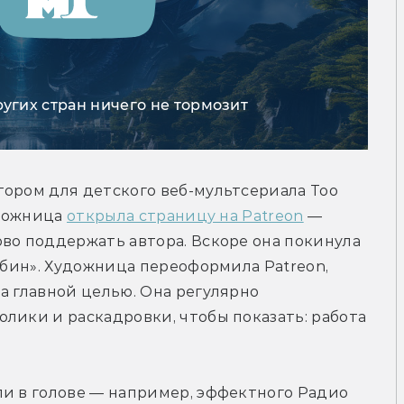
ругих стран ничего не тормозит
ором для детского веб-мультсериала Too 
удожница 
открыла страницу на Patreon
 — 
во поддержать автора. Вскоре она покинула 
збин». Художница переоформила Patreon, 
а главной целью. Она регулярно 
лики и раскадровки, чтобы показать: работа 
и в голове — например, эффектного Радио 