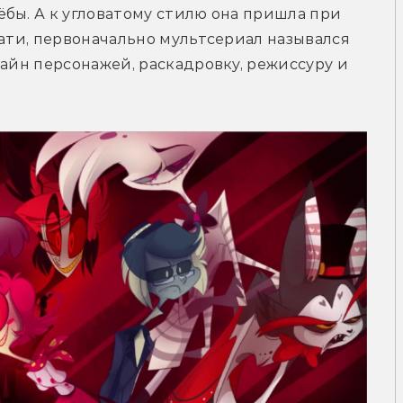
бы. А к угловатому стилю она пришла при 
тати, первоначально мультсериал назывался 
айн персонажей, раскадровку, режиссуру и 