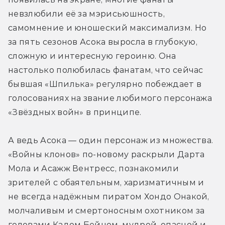
невзлюбили её за мэрисьюшность, 
самомнение и юношеский максимализм. Но 
за пять сезонов Асока выросла в глубокую, 
сложную и интересную героиню. Она 
настолько полюбилась фанатам, что сейчас 
бывшая «Шпилька» регулярно побеждает в 
голосованиях на звание любимого персонажа 
«Звёздных войн» в принципе.
А ведь Асока — один персонаж из множества. 
«Войны клонов» по-новому раскрыли Дарта 
Мола и Асажж Вентресс, познакомили 
зрителей с обаятельным, харизматичным и 
не всегда надёжным пиратом Хондо Онакой, 
молчаливым и смертоносным охотником за 
головами Кадом Бейном, мудрой, опасной и 