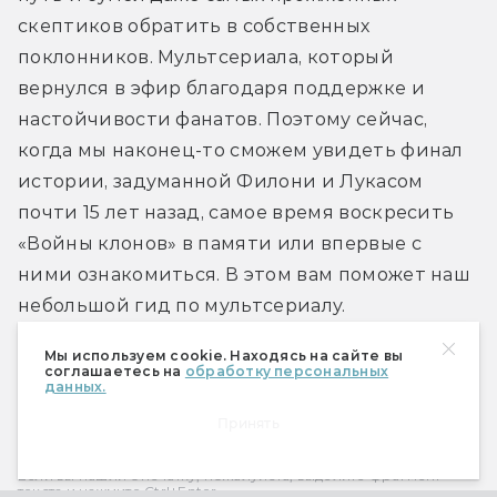
скептиков обратить в собственных 
поклонников. Мультсериала, который 
вернулся в эфир благодаря поддержке и 
настойчивости фанатов. Поэтому сейчас, 
когда мы наконец-то сможем увидеть финал 
истории, задуманной Филони и Лукасом 
почти 15 лет назад, самое время воскресить 
«Войны клонов» в памяти или впервые с 
ними ознакомиться. В этом вам поможет наш 
небольшой гид по мультсериалу.
Мы используем cookie. Находясь на сайте вы
https://www.mirf.ru/serial/putevoditel-po-vojnam-
соглашаетесь на
обработку персональных
данных.
klonov
Принять
Если вы нашли опечатку, пожалуйста, выделите фрагмент
текста и нажмите Ctrl+Enter.