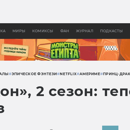
оздавались «Страшилы»:
«Одиссея» Нолана: что эт
, без которого не было
фильм сделал с Гомером и
ластелина колец»
Древней Грецией
УКА
МИРЫ
КОМИКСЫ
ФАН
ЖУРНАЛ
ПОДКАСТЫ
АЛЫ
#
ЭПИЧЕСКОЕ ФЭНТЕЗИ
#
NETFLIX
#
АМЕРИМЕ
#
ПРИНЦ-ДРА
н», 2 сезон: теп
з