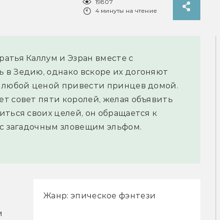
19807
4 минуты на чтение
атья Каллум и Эзран вместе с
 в Зедию, однако вскоре их догоняют
о любой ценой привести принцев домой.
т совет пяти королей, желая объявить
иться своих целей, он обращается к
 с загадочным зловещим эльфом.
Жанр: эпическое фэнтези
 