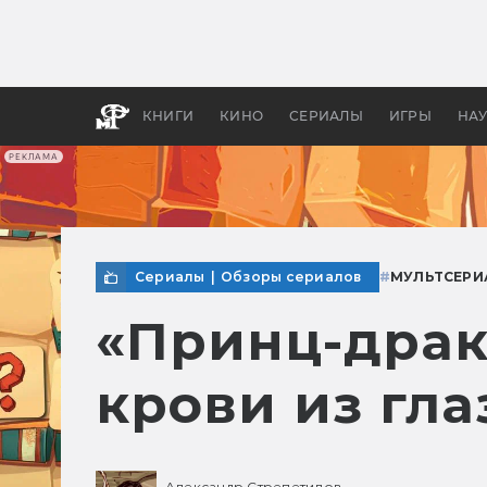
Как с
фильм
бы «В
КНИГИ
КИНО
СЕРИАЛЫ
ИГРЫ
НА
РЕКЛАМА
Сериалы
|
Обзоры сериалов
#
МУЛЬТСЕРИ
«Принц-драко
крови из гла
Александр Стрепетилов