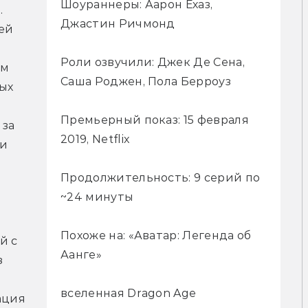
Шоураннеры: Аарон Ехаз,
 
Джастин Ричмонд
й 
Роли озвучили: Джек Де Сена,
м 
Саша Роджен, Пола Берроуз
ых 
Премьерный показ: 15 февраля
за 
2019, Netflix
и 
Продолжительность: 9 серий по
~24 минуты
Похоже на: «Аватар: Легенда об
 с 
Аанге»
 
вселенная Dragon Age
ция 