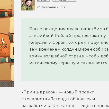
23 февраля 2019 г.
После рождения дракончика Зима бр
эльфийкой Рейлой продолжают путь
Клаудия и Сорен, которым поручен
Тем временем колдун Вирен собирае
войну волшебной стране. Чтобы доб
магическому зеркалу и связывается
«Принц-дракон» — новый проект 
сценариста «Легенды об Аанге» и 
разработчика Uncharted — ещё в первом