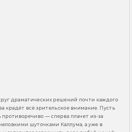
округ драматических решений почти каждого 
ва крадёт всё зрительское внимание. Пусть 
 противоречиво — сперва плачет из-за 
еловкими шуточками Каллума, а уже в 