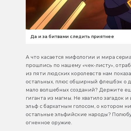
Да и за битвами следить приятнее
А что касается мифологии и мира сериал
прошлись по нашему «чек-листу», отраб
из пяти людских королевств нам показа
остальных, плюс обширный флешбэк о д
мало волшебных созданий? Держите ещё
гиганта из магмы. Не хватило загадок 
эльф с бархатным голосом, о котором н
остальные эльфийские народы? Полюбуй
огненное оружие.