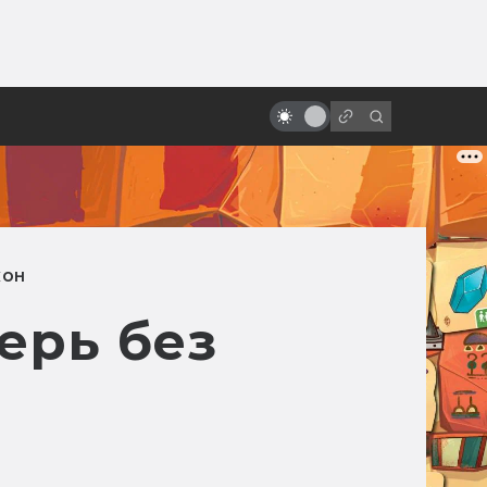
от
Заблуждения: Космос в кино
КОН
ерь без