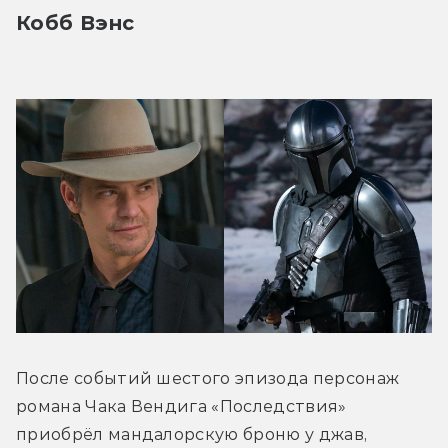
Кобб Вэнс
После событий шестого эпизода персонаж 
романа Чака Вендига «Последствия» 
приобрёл мандалорскую броню у джав, 