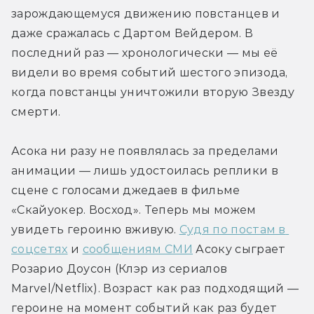
зарождающемуся движению повстанцев и 
даже сражалась с Дартом Вейдером. В 
последний раз — хронологически — мы её 
видели во время событий шестого эпизода, 
когда повстанцы уничтожили вторую Звезду 
смерти.
Асока ни разу не появлялась за пределами 
анимации — лишь удостоилась реплики в 
сцене с голосами джедаев в фильме 
«Скайуокер. Восход». Теперь мы можем 
увидеть героиню вживую. 
Судя по постам в 
соцсетях
 и 
сообщениям СМИ
 Асоку сыграет 
Розарио Доусон (Клэр из сериалов 
Marvel/Netflix). Возраст как раз подходящий — 
героине на момент событий как раз будет 