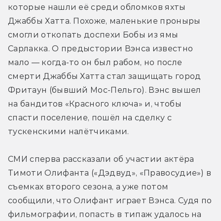
которые нашли её среди обломков яхты 
Джаббы Хатта. Похоже, маленькие проныры 
смогли откопать доспехи Бобы из ямы 
Сарлакка. О предыстории Вэнса известно 
мало — когда-то он был рабом, но после 
смерти Джаббы Хатта стал защищать город 
Фритаун (бывший Мос-Пельго). Вэнс вышел 
на бандитов «Красного ключа» и, чтобы 
спасти поселение, пошёл на сделку с 
тускенскими налётчиками.
СМИ сперва рассказали об участии актёра 
Тимоти Олифанта («Дэдвуд», «Правосудие») в 
съемках второго сезона, а уже потом 
сообщили, что Олифант играет Вэнса. Судя по 
фильмографии, попасть в типаж удалось на 