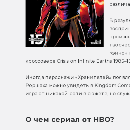
различа
В резул
восприн
произве
творчес
Кэннон 
кроссовере Crisis on Infinite Earths 1985–
Иногда персонажи «Хранителей» появлял
Роршаха можно увидеть в Kingdom Come #2
играют никакой роли в сюжете, но слу
О чем сериал от HBO?