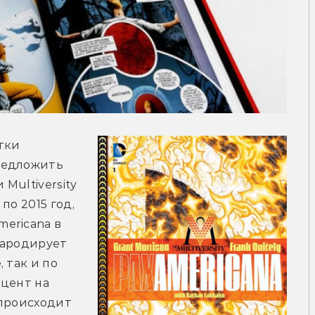
ки 
редложить 
Multiversity 
о 2015 год, 
ricana в 
ародирует 
так и по 
цент на 
происходит 