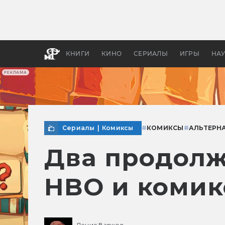
Как с
фильм
бы «В
КНИГИ
КИНО
СЕРИАЛЫ
ИГРЫ
НА
РЕКЛАМА
Сериалы
|
Комиксы
#
КОМИКСЫ
#
АЛЬТЕРН
Два продолж
HBO и комик
Денис Варков