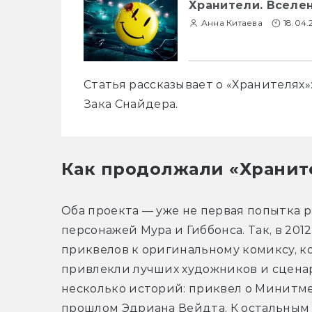
Хранители. Вселе
Анна Китаева
18.04
Статья рассказывает о «Хранителях»
Зака Снайдера.
Как продолжали «Хранит
Оба проекта — уже не первая попытка р
персонажей Мура и Гиббонса. Так, в 201
приквелов к оригинальному комиксу, ко
привлекли лучших художников и сценар
несколько историй: приквел о Минитмен
прошлом Эдриана Вейдта. К остальным 