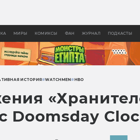
оздавались «Страшилы»:
«Одиссея» Нолана: что эт
, без которого не было
фильм сделал с Гомером и
ластелина колец»
Древней Грецией
УКА
МИРЫ
КОМИКСЫ
ФАН
ЖУРНАЛ
ПОДКАСТЫ
АТИВНАЯ ИСТОРИЯ
#
WATCHMEN
#
HBO
ения «Хранител
с Doomsday Cloc