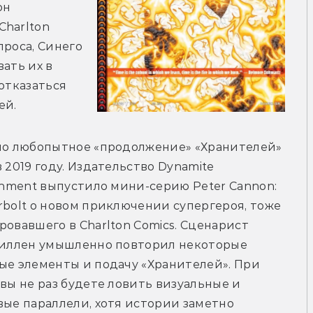
н 
harlton 
роса, Синего 
ать их в 
отказаться 
ей.
о любопытное «продолжение» «Хранителей» 
 2019 году. Издательство Dynamite 
inment выпустило мини-серию Peter Cannon: 
bolt о новом приключении супергероя, тоже 
овавшего в Charlton Comics. Сценарист 
иллен умышленно повторил некоторые 
е элементы и подачу «Хранителей». При 
вы не раз будете ловить визуальные и 
ые параллели, хотя истории заметно 