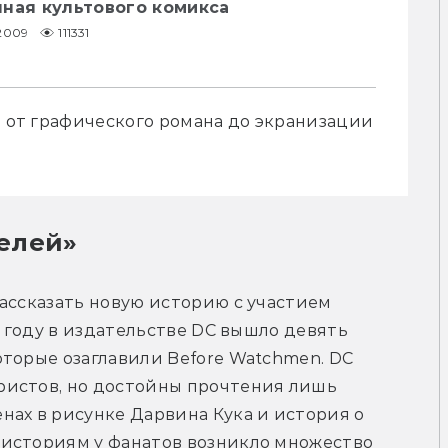
нная культового комикса
.2009
111331
: от графического романа до экранизации 
елей»
ассказать новую историю с участием 
2 году в издательстве DC вышло девять 
торые озаглавили Before Watchmen. DC 
истов, но достойны прочтения лишь 
ах в рисунке Дарвина Кука и история о 
историям у фанатов возникло множество 