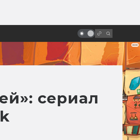
от
«Гарри Поттер»: все фильмы от
худшего к лучшему
ей»: сериал
k