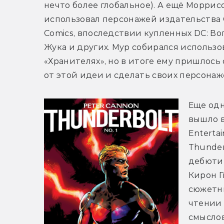
нечто более глобальное). А ещё Моррисо
использовал персонажей издательства C
Comics, впоследствии купленных DC: Воп
Жука и других. Мур собирался использов
«Хранителях», но в итоге ему пришлось 
от этой идеи и сделать своих персонаж
Еще одн
вышло в
Enterta
Thunder
дебютир
Кирон Г
сюжетны
чтении 
смыслов