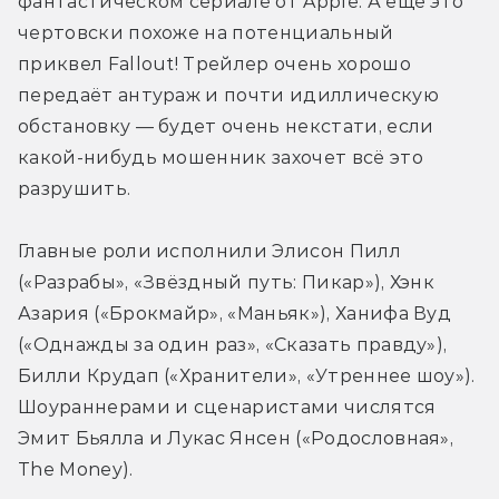
фантастическом сериале от Apple. А ещё это 
чертовски похоже на потенциальный 
приквел Fallout! Трейлер очень хорошо 
передаёт антураж и почти идиллическую 
обстановку — будет очень некстати, если 
какой-нибудь мошенник захочет всё это 
разрушить. 
Главные роли исполнили Элисон Пилл 
(«Разрабы», «Звёздный путь: Пикар»), Хэнк 
Азария («Брокмайр», «Маньяк»), Ханифа Вуд 
(«Однажды за один раз», «Сказать правду»), 
Билли Крудап («Хранители», «Утреннее шоу»). 
Шоураннерами и сценаристами числятся 
Эмит Бьялла и Лукас Янсен («Родословная», 
The Money). 