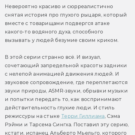
Невероятно красиво и сюрреалистично 
снятая история про глухого рыцаря, который 
вместе с товарищами подвергся атаке 
какого-то водяного духа, способного 
вызывать у людей безумие своим криком. 
В этой серии странно всё. И визуал, 
сочетающий запредельной красоты задники 
с нелепой анимацией движения людей. И 
звуковое сопровождение, где переплетаются 
звуки природы, ASMR-звуки, обрывки музыки 
и попытки передать то, как воспринимают 
действительность глухие люди. И стиль 
режиссуры на стыке 
Терри Гиллиама
, Сэма 
Рэйми и Тарсема Сингха. Поставил эту серию, 
кстати, испанец Альберто Мьельго, которого 