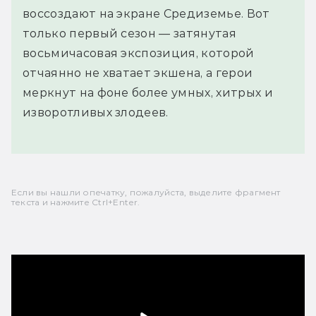
воссоздают на экране Средиземье. Вот
только первый сезон — затянутая
восьмичасовая экспозиция, которой
отчаянно не хватает экшена, а герои
меркнут на фоне более умных, хитрых и
изворотливых злодеев.
Если вы нашли опечатку, пожалуйста, выделите фрагмент
текста и нажмите Ctrl+Enter.