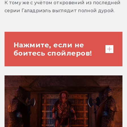
К тому же с учётом откровений из последней 
серии Галадриэль выглядит полной дурой.
Нажмите, если не
боитесь спойлеров!
Мало того, что Саурон весь сезон
отирался на расстоянии удара
кинжалом от неё, так ещё и она сама
собственными руками притащила его
обратно в Средиземье, придала ему
мотивации и вернула его на путь
тёмного властелина. Как говорится, с