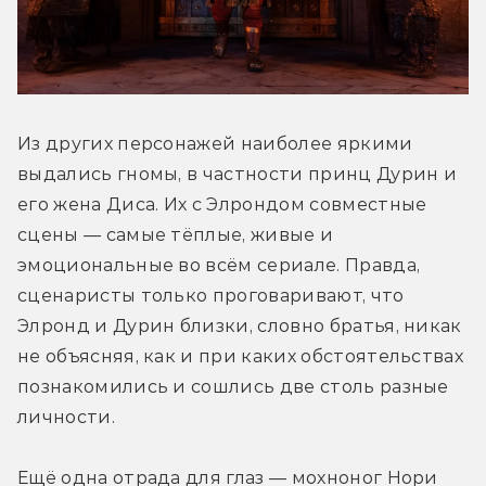
такими врагами и друзей не надо.
Из других персонажей наиболее яркими 
выдались гномы, в частности принц Дурин и 
его жена Диса. Их с Элрондом совместные 
сцены — самые тёплые, живые и 
эмоциональные во всём сериале. Правда, 
сценаристы только проговаривают, что 
Элронд и Дурин близки, словно братья, никак 
не объясняя, как и при каких обстоятельствах 
познакомились и сошлись две столь разные 
личности.
Ещё одна отрада для глаз — мохноног Нори 