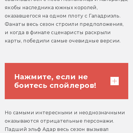
якобы наследника южных королей, 
оказавшегося на одном плоту с Галадриэль. 
Фанаты весь сезон строили предположения, 
и когда в финале сценаристы раскрыли 
карты, победили самые очевидные версии.
Нажмите, если не
боитесь спойлеров!
Личность Халбранда проговорили
Но самыми интересными и неоднозначными 
открытым текстом, а Незнакомец
оказываются отрицательные персонажи. 
оказался одним из волшебников-
Падший эльф Адар весь сезон вызывал 