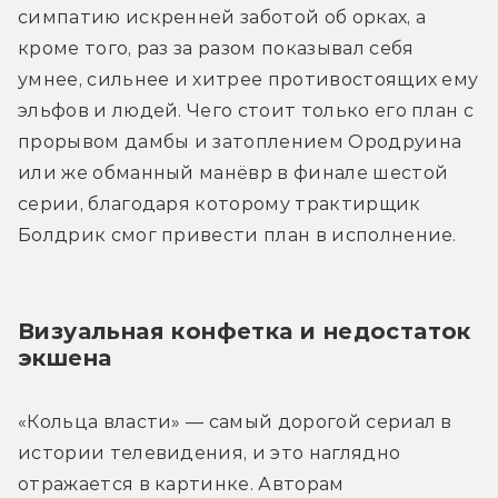
истари. Его слова «доверься носу»
симпатию искренней заботой об орках, а 
прямо намекают на конкретного
кроме того, раз за разом показывал себя 
волшебника, но пока что его имя
умнее, сильнее и хитрее противостоящих ему 
авторы решили не раскрывать. А
эльфов и людей. Чего стоит только его план с 
вдруг это всего лишь обманка, и перед
прорывом дамбы и затоплением Ородруина 
нами не Гэндальф, а, скажем, один из
или же обманный манёвр в финале шестой 
синих магов?
серии, благодаря которому трактирщик 
Болдрик смог привести план в исполнение.
Визуальная конфетка и недостаток 
экшена
«Кольца власти» — самый дорогой сериал в 
истории телевидения, и это наглядно 
отражается в картинке. Авторам 