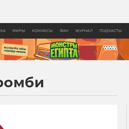
оздавались «Страшилы»:
«Одиссея» Нолана: что эт
, без которого не было
фильм сделал с Гомером и
ластелина колец»
Древней Грецией
УКА
МИРЫ
КОМИКСЫ
ФАН
ЖУРНАЛ
ПОДКАСТЫ
ромби