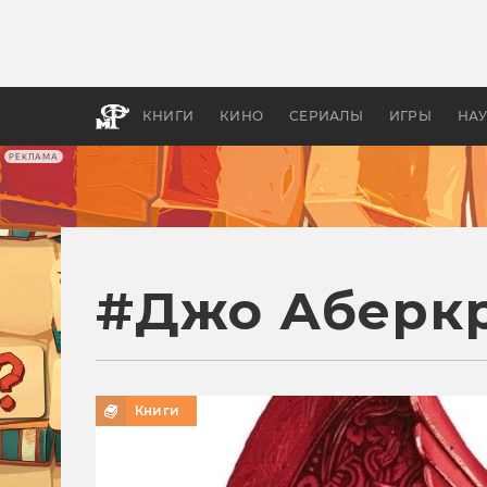
Как с
фильм
бы «В
КНИГИ
КИНО
СЕРИАЛЫ
ИГРЫ
НА
РЕКЛАМА
#
Джо Аберк
Книги