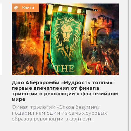
Книги
Джо Аберкромби «Мудрость толпы»:
первые впечатления от финала
трилогии о революции в фэнтезийном
мире
Финал трилогии «Эпоха безумия»
подарил нам один из самых суровых
образов революции в фэнтези.