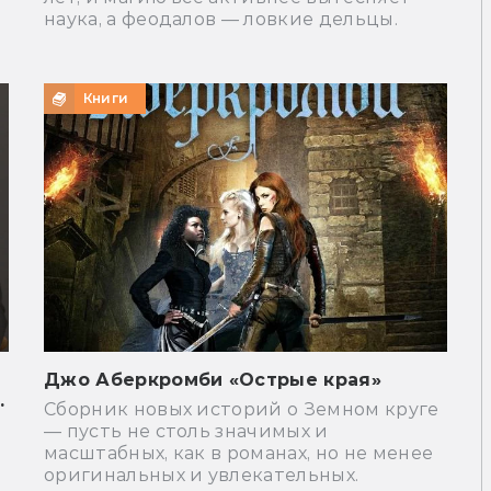
наука, а феодалов — ловкие дельцы.
Книги
Джо Аберкромби «Острые края»
.
Сборник новых историй о Земном круге
— пусть не столь значимых и
масштабных, как в романах, но не менее
оригинальных и увлекательных.