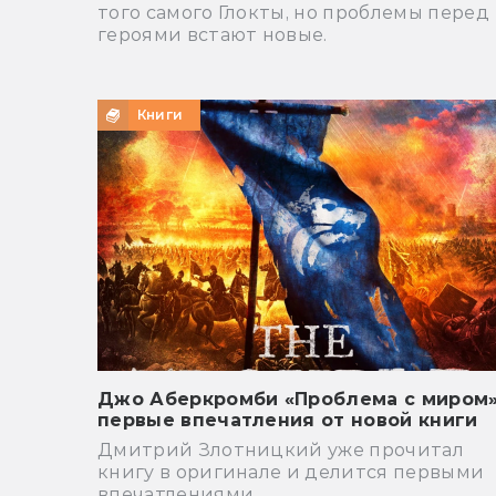
того самого Глокты, но проблемы перед
героями встают новые.
Книги
Джо Аберкромби «Проблема с миром»
первые впечатления от новой книги
Дмитрий Злотницкий уже прочитал
книгу в оригинале и делится первыми
впечатлениями.