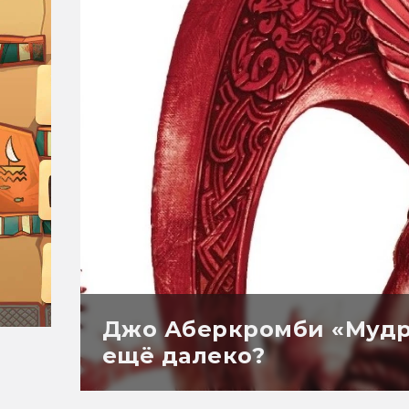
Джо Аберкромби «Мудро
ещё далеко?