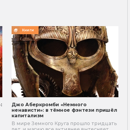
Книги
:
Джо Аберкромби «Немного
ненависти»: в тёмное фэнтези пришёл
капитализм
В мире Земного Круга прошло тридцать
лет, и магию все активнее вытесняет