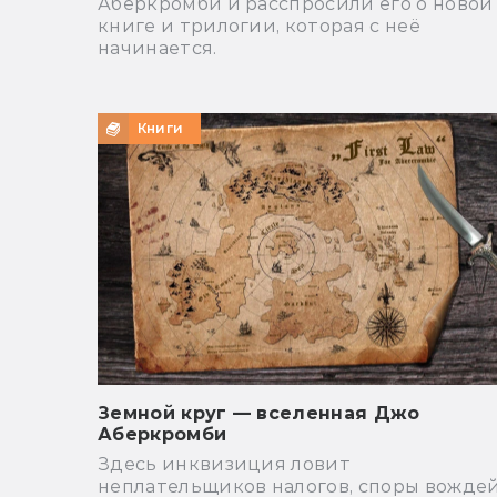
Аберкромби и расспросили его о новой
книге и трилогии, которая с неё
начинается.
Книги
Земной круг — вселенная Джо
Аберкромби
Здесь инквизиция ловит
неплательщиков налогов, споры вожде