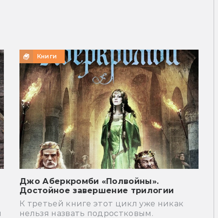
Книги
Джо Аберкромби «Полвойны».
Достойное завершение трилогии
К третьей книге этот цикл уже никак
й
нельзя назвать подростковым.