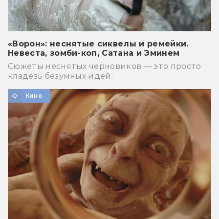
«Ворон»: неснятые сиквелы и ремейки.
Невеста, зомби-коп, Сатана и Эминем
Сюжеты неснятых черновиков — это просто
кладезь безумных идей.
Кино