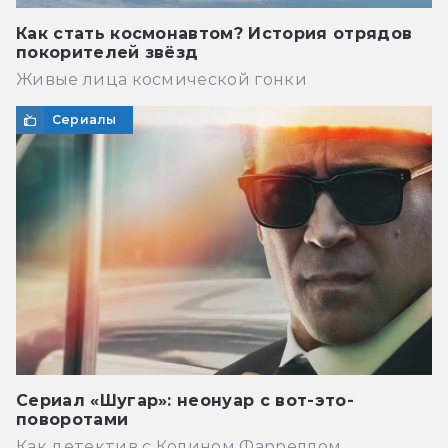
Как стать космонавтом? История отрядов
покорителей звёзд
Живые лица космической гонки
Сериалы
Сериал «Шугар»: неонуар с вот-это-
поворотами
Как детектив с Колином Фарреллом