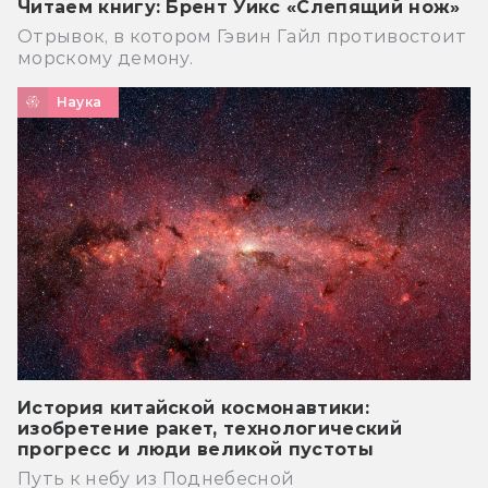
Читаем книгу: Брент Уикс «Слепящий нож»
Отрывок, в котором Гэвин Гайл противостоит
морскому демону.
Наука
История китайской космонавтики:
изобретение ракет, технологический
прогресс и люди великой пустоты
Путь к небу из Поднебесной