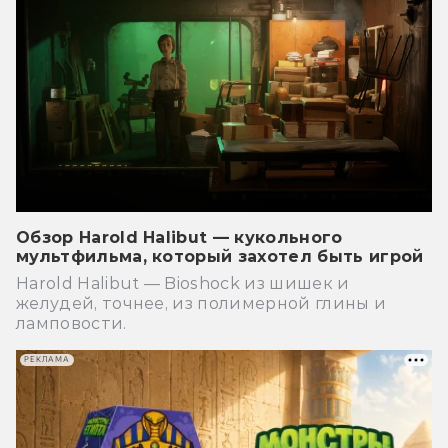
Обзор Harold Halibut — кукольного
мультфильма, который захотел быть игрой
Harold Halibut — Bioshock из шишек и
желудей, точнее, из полимерной глины и
ламповости.
РЕКЛАМА