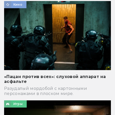
Кино
«Пацан против всех»: слуховой аппарат на
асфальте
Разудалый мордобой с картонными
персонажами в плоском мире.
Игры