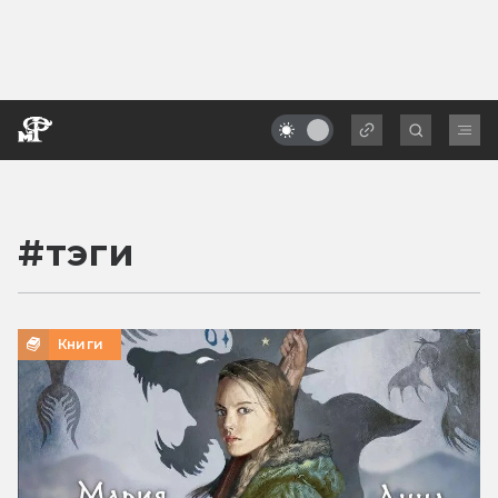
#
тэги
Книги