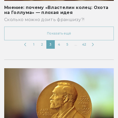
Мнение: почему «Властелин колец: Охота
на Голлума» — плохая идея
Сколько можно доить франшизу?!
Показать ещё
1
2
3
4
5
...
42