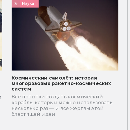
Наука
Космический самолёт: история
многоразовых ракетно-космических
систем
Все попытки создать космический
й
корабль, который можно использовать
несколько раз — и все жертвы этой
блестящей идеи