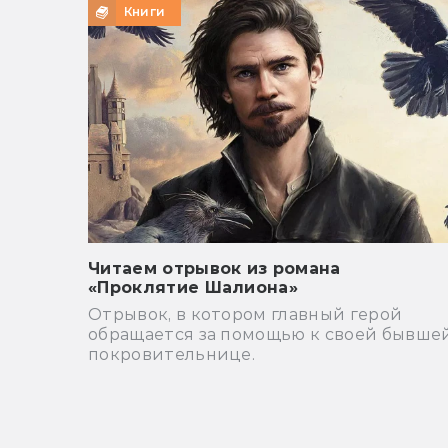
Книги
Читаем отрывок из романа
«Проклятие Шалиона»
Отрывок, в котором главный герой
обращается за помощью к своей бывше
покровительнице.