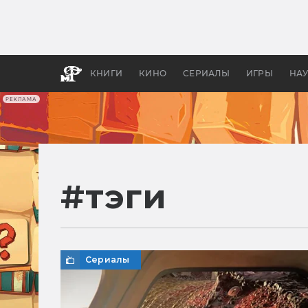
Какие
авгус
апока
детск
КНИГИ
КИНО
СЕРИАЛЫ
ИГРЫ
НА
РЕКЛАМА
#
тэги
Сериалы