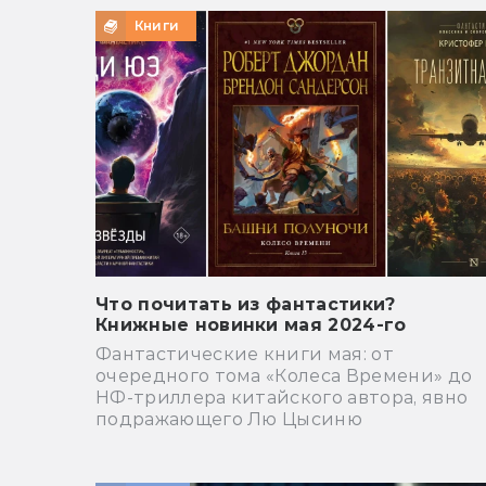
Книги
Что почитать из фантастики?
Книжные новинки мая 2024-го
Фантастические книги мая: от
очередного тома «Колеса Времени» до
НФ-триллера китайского автора, явно
подражающего Лю Цысиню