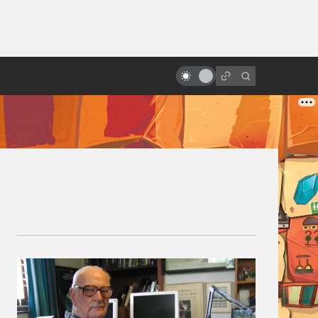
ы»:
ыло
Сатоси Кон и его умное безумное
аниме