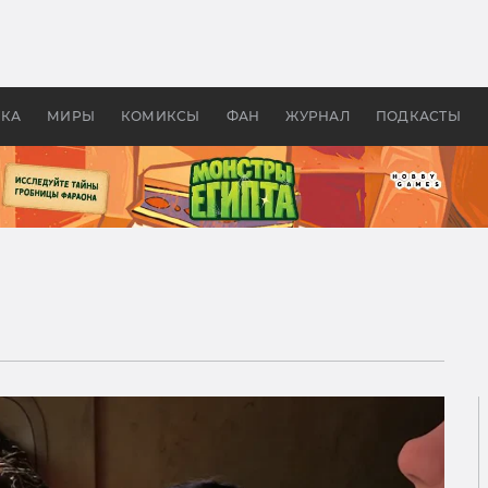
 фильмы смотреть в
Как создавались «Страшил
те 2026? В мире —
фильм, без которого не б
липсис, в России —
бы «Властелина колец»
ие комедии
УКА
МИРЫ
КОМИКСЫ
ФАН
ЖУРНАЛ
ПОДКАСТЫ