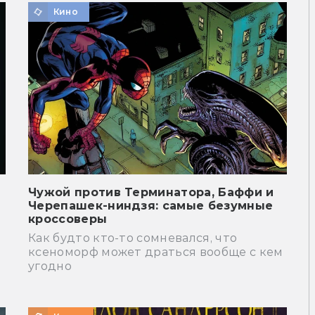
Кино
е
Чужой против Терминатора, Баффи и
Черепашек-ниндзя: самые безумные
кроссоверы
Как будто кто-то сомневался, что
ксеноморф может драться вообще с кем
угодно