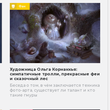
Фан
Художница Ольга Корнаккья:
симпатичные тролли, прекрасные феи
и сказочный лес
Беседа о том, в чём заключается техника
фото-арта, существует ли талант и кто
такие гмуры