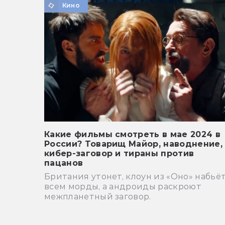
Кино
Какие фильмы смотреть в мае 2024 в
России? Товарищ Майор, наводнение,
кибер-заговор и тираны против
пацанов
Британия утонет, клоун из «Оно» набьё
всем морды, а андроиды раскроют
межпланетный заговор.