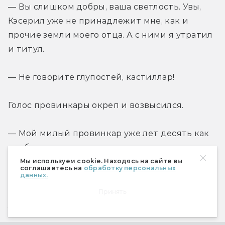
— Вы слишком добры, ваша светлость. Увы, 
Кэсерил уже не принадлежит мне, как и 
прочие земли моего отца. А с ними я утратил 
и титул.
— Не говорите глупостей, кастиллар!
Голос провинкары окреп и возвысился.
— Мой милый провинкар уже лет десять как 
пребывает в мире ином, но уверяю вас — 
демоны Бастарда сожрут первого, кто 
Мы используем cookie. Находясь на сайте вы
соглашаетесь на
обработку персональных
назовет меня иначе, чем провинкара. Стойте 
данных.
на своем, мой милый, и не позволяйте врагам 
Принять
усомниться в вашей твердости.