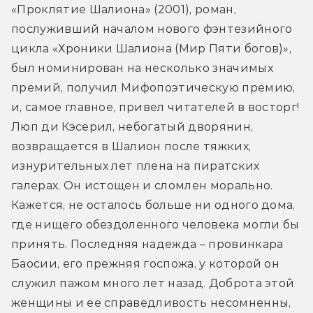
«Проклятие Шалиона» (2001), роман, 
послуживший началом нового фэнтезийного 
цикла «Хроники Шалиона (Мир Пяти богов)», 
был номинирован на несколько значимых 
премий, получил Мифопоэтическую премию, 
и, самое главное, привел читателей в восторг! 
Люп ди Кэсерил, небогатый дворянин, 
возвращается в Шалион после тяжких, 
изнурительных лет плена на пиратских 
галерах. Он истощен и сломлен морально. 
Кажется, не осталось больше ни одного дома, 
где нищего обездоленного человека могли бы 
принять. Последняя надежда – провинкара 
Баосии, его прежняя госпожа, у которой он 
служил пажом много лет назад. Доброта этой 
женщины и ее справедливость несомненны, 