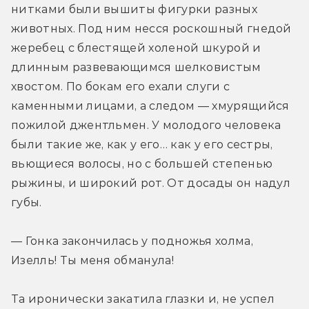
нитками были вышиты фигурки разных 
животных. Под ним несся роскошный гнедой 
жеребец с блестящей холеной шкурой и 
длинным развевающимся шелковистым 
хвостом. По бокам его ехали слуги с 
каменными лицами, а следом — хмурящийся 
пожилой джентльмен. У молодого человека 
были такие же, как у его… как у его сестры, 
вьющиеся волосы, но с большей степенью 
рыжины, и широкий рот. От досады он надул 
губы.
— Гонка закончилась у подножья холма, 
Изелль! Ты меня обманула!
Та иронически закатила глазки и, не успел 