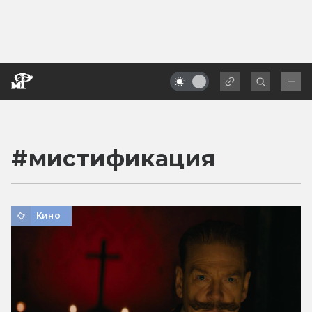
#
мистификация
Кино