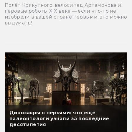
Полёт Крякутного, велосипед Артамонова и
паровые роботы XIX века — если что-то не
изобрели в вашей стране первыми, это можно
выдумать!
Динозавры с перьями: что ещё
палеонтологи узнали за последние
десятилетия