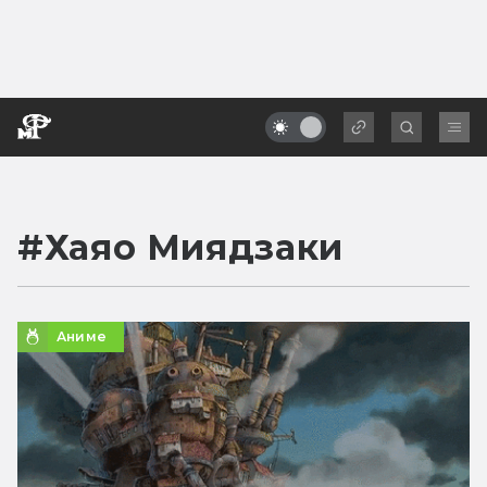
#
Хаяо Миядзаки
Аниме