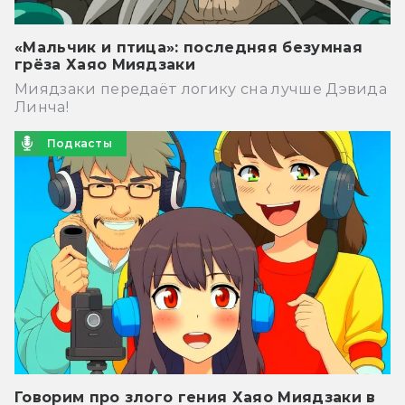
«Мальчик и птица»: последняя безумная
грёза Хаяо Миядзаки
Миядзаки передаёт логику сна лучше Дэвида
Линча!
Подкасты
Говорим про злого гения Хаяо Миядзаки в