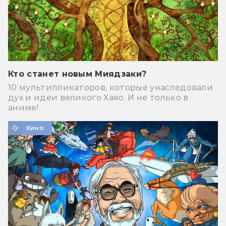
Кто станет новым Миядзаки?
10 мультипликаторов, которые унаследовали
дух и идеи великого Хаяо. И не только в
аниме!
Кино