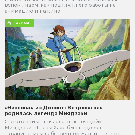
вспоминаем, как повлияли его работы на
анимацию и на кино.
Аниме
«Навсикая из Долины Ветров»: как
родилась легенда Миядзаки
С этого аниме начался «настоящий»
Миядзаки. Но сам Хаяо был недоволен
экранизацией собственной манги — хотите