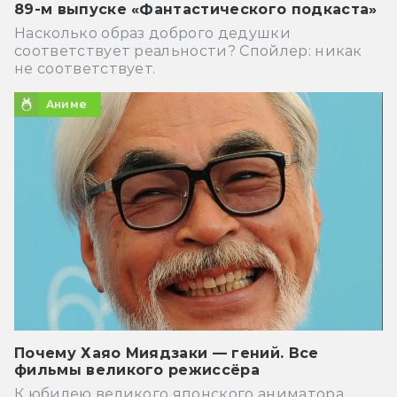
89-м выпуске «Фантастического подкаста»
Насколько образ доброго дедушки
соответствует реальности? Спойлер: никак
не соответствует.
Аниме
Почему Хаяо Миядзаки — гений. Все
фильмы великого режиссёра
К юбилею великого японского аниматора