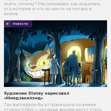
знать, почему? Рассказываем, как родилась
эта история и что из манги не попало в
аниме.
Новости
Художник Disney нарисовал
«Миядзакилэнд»
Так выглядели бы аттракицоны по аниме
студии Ghibli — которые вскоре могут стать