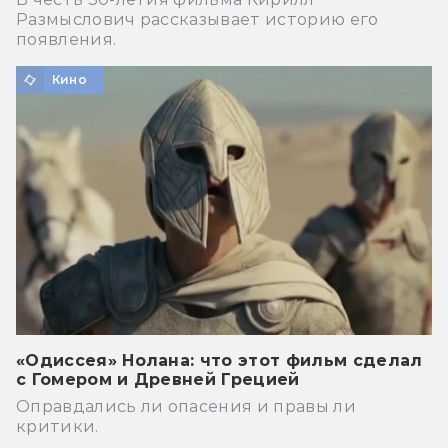
Размыслович рассказывает историю его
появления.
Кино
«Одиссея» Нолана: что этот фильм сделал
с Гомером и Древней Грецией
Оправдались ли опасения и правы ли
критики.