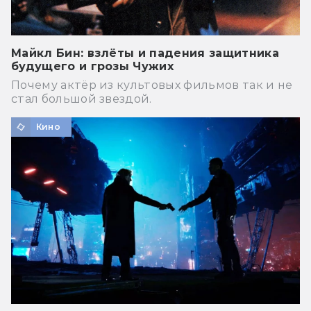
Майкл Бин: взлёты и падения защитника
будущего и грозы Чужих
Почему актёр из культовых фильмов так и не
стал большой звездой.
Кино