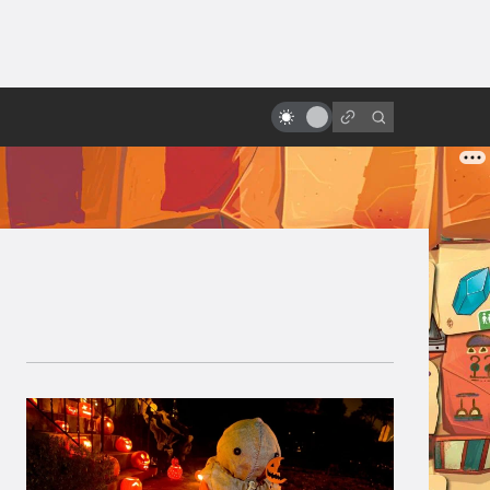
ы»:
ыло
Терри Гиллиам и смысл его
безумных фильмов