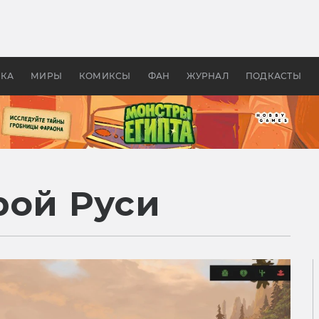
 фильмы смотреть в
Как создавались «Страшил
те 2026? В мире —
фильм, без которого не б
липсис, в России —
бы «Властелина колец»
ие комедии
УКА
МИРЫ
КОМИКСЫ
ФАН
ЖУРНАЛ
ПОДКАСТЫ
рой Руси