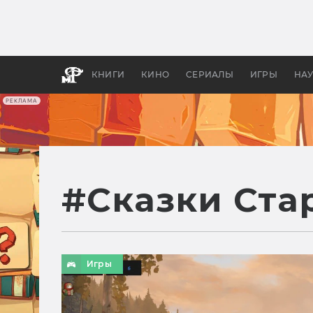
Какие
авгус
апока
детск
КНИГИ
КИНО
СЕРИАЛЫ
ИГРЫ
НА
РЕКЛАМА
#
Сказки Ста
Игры