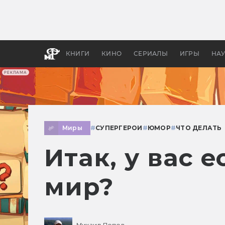
Как с
фильм
бы «В
КНИГИ
КИНО
СЕРИАЛЫ
ИГРЫ
НА
РЕКЛАМА
Миры
#
СУПЕРГЕРОИ
#
ЮМОР
#
ЧТО ДЕЛАТЬ
Итак, у вас 
мир?
Михаил Попов