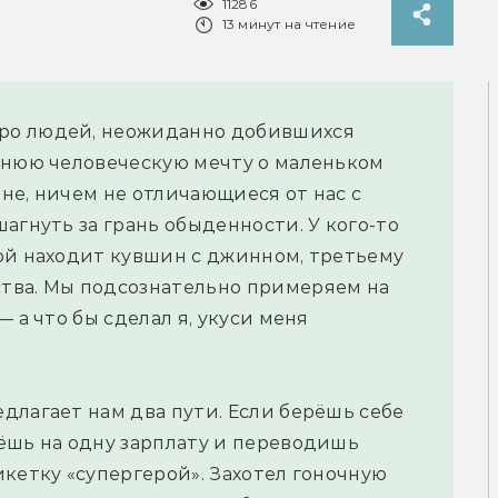
11286
13 минут на чтение
ро людей, неожиданно добившихся
внюю человеческую мечту о маленьком
не, ничем не отличающиеся от нас с
агнуть за грань обыденности. У кого-то
ой находит кувшин с джинном, третьему
тва. Мы подсознательно примеряем на
 а что бы сделал я, укуси меня
длагает нам два пути. Если берёшь себе
ёшь на одну зарплату и переводишь
икетку «супергерой». Захотел гоночную