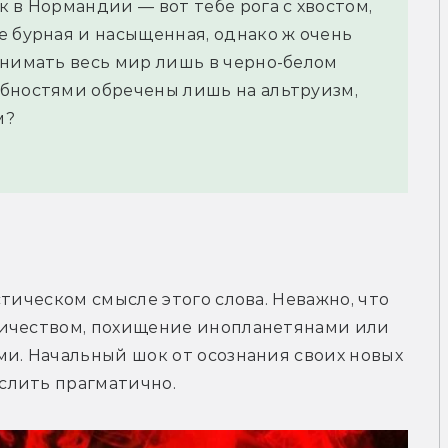
 в Нормандии — вот тебе рога с хвостом,
е бурная и насыщенная, однако ж очень
инимать весь мир лишь в черно-белом
обностями обречены лишь на альтруизм,
м?
тическом смысле этого слова. Неважно, что 
ичеством, похищение инопланетянами или 
и. Начальный шок от осознания своих новых 
слить прагматично.