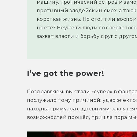
машину, тропический остров и замок
противный злодейский смех, а такж
короткая жизнь. Но стоит ли воспр
цвете? Неужели люди со сверхспос
захват власти и борьбу друг с друго
I’ve got the power!
Поздравляем, вы стали «супер» в фантас
послужило тому причиной: удар электр
находка гримуара с древними заклятьям
возможностей прошёл, пришла пора мы