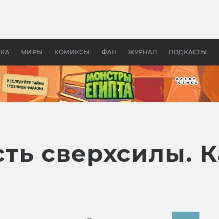
оздавались «Страшилы»:
«Одиссея» Нолана: что эт
, без которого не было
фильм сделал с Гомером и
ластелина колец»
Древней Грецией
УКА
МИРЫ
КОМИКСЫ
ФАН
ЖУРНАЛ
ПОДКАСТЫ
есть сверхсилы. 