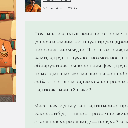
23 октября 2020 г.
Почти все вымышленные истории п
успеха в жизни, эксплуатируют дре
персональном чуде. Простые гражда
вами, вдруг получают возможность ш
обнаруживается крестная фея, друг
приходит письмо из школы волшебс
себя эти роли и задаёмся вопросом —
радиоактивный паук?
Массовая культура традиционно пре
какое-нибудь глупое прозвище, жив
старушек через улицу — получай эт