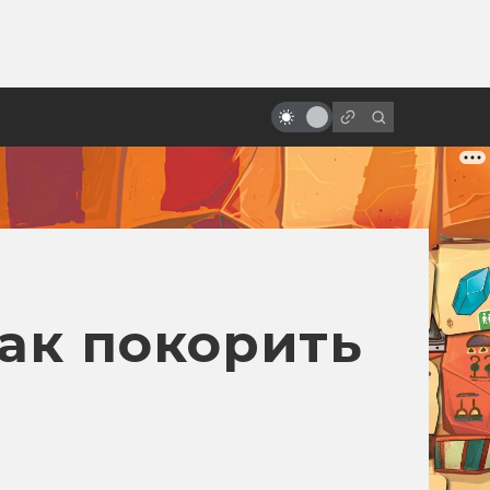
от
«Бразилия» Терри Гиллиама:
фееричная и жизненная
антиутопия про Маленького
Брата
Как покорить