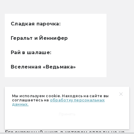
Сладкая парочка:
Геральт и Йеннифер
Рай в шалаше:
Вселенная «Ведьмака»
Автор, придумавший наших следующих 
Мы используем cookie. Находясь на сайте вы
героев, работал в сфере торговли, поэтому 
соглашаетесь на
обработку персональных
данных.
прекрасно понимал, что современной 
Принять
молодежи интересны только две вещи: 
фэнтези и порно. Мужик как в воду глядел. 
Его сказочный цикл, в котором едва ли не на 