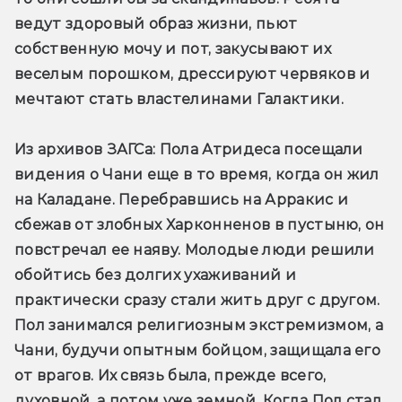
ведут здоровый образ жизни, пьют 
собственную мочу и пот, закусывают их 
веселым порошком, дрессируют червяков и 
мечтают стать властелинами Галактики.
Из архивов ЗАГСа:
 Пола Атридеса посещали 
видения о Чани еще в то время, когда он жил 
на Каладане. Перебравшись на Арракис и 
сбежав от злобных Харконненов в пустыню, он 
повстречал ее наяву. Молодые люди решили 
обойтись без долгих ухаживаний и 
практически сразу стали жить друг с другом. 
Пол занимался религиозным экстремизмом, а 
Чани, будучи опытным бойцом, защищала его 
от врагов. Их связь была, прежде всего, 
духовной, а потом уже земной. Когда Пол стал 