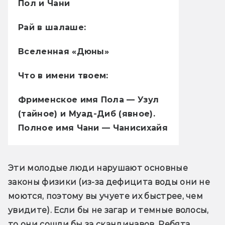
Пол и Чани
Рай в шалаше:
Вселенная «Дюны»
Что в имени твоем:
Фрименское имя Пола — Узул
(тайное) и Муад-Диб (явное).
Полное имя Чани — Чанисихайя
Эти молодые люди нарушают основные 
законы физики (из-за дефицита воды они не 
моются, поэтому вы учуете их быстрее, чем 
увидите). Если бы не загар и темные волосы, 
то они сошли бы за скандинавов. Ребята 