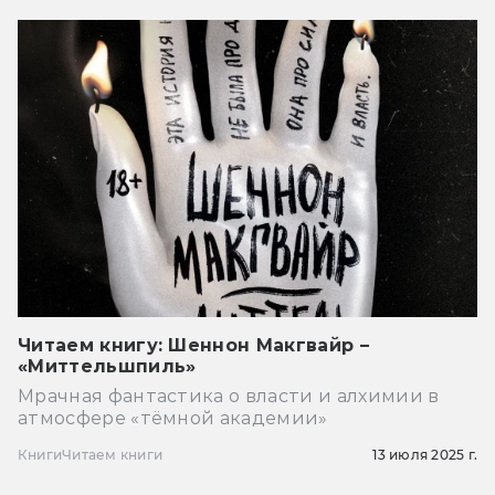
Читаем книгу: Шеннон Макгвайр –
«Миттельшпиль»
Мрачная фантастика о власти и алхимии в
атмосфере «тёмной академии»
Книги
Читаем книги
13 июля 2025 г.