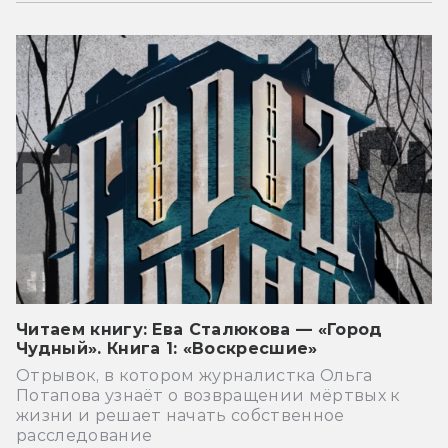
Читаем книгу: Ева Сталюкова — «Город
Чудный». Книга 1: «Воскресшие»
Отрывок, в котором журналистка Ольга
Потапова узнаёт о возвращении мёртвых к
жизни и решает начать собственное
расследование