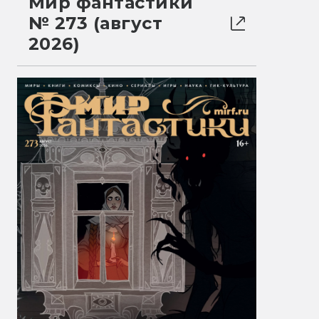
Мир фантастики
№ 273 (август
2026)