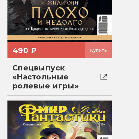
490 ₽
Купить
Спецвыпуск
«Настольные
ролевые игры»