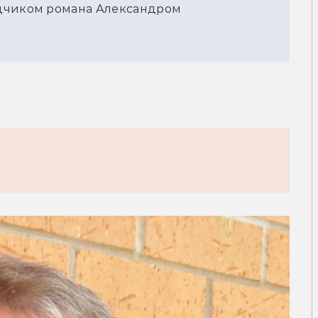
дчиком романа Александром 
т