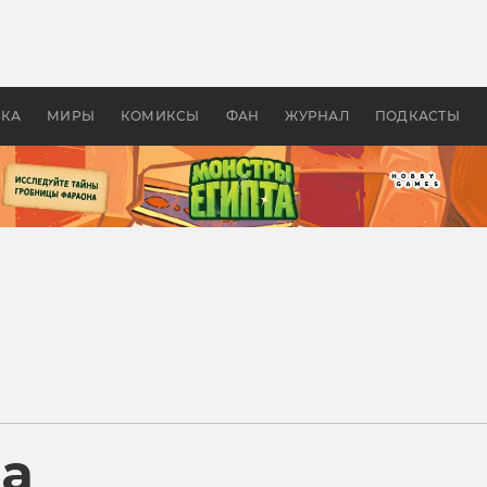
оздавались «Страшилы»:
«Одиссея» Нолана: что эт
, без которого не было
фильм сделал с Гомером и
ластелина колец»
Древней Грецией
УКА
МИРЫ
КОМИКСЫ
ФАН
ЖУРНАЛ
ПОДКАСТЫ
ра