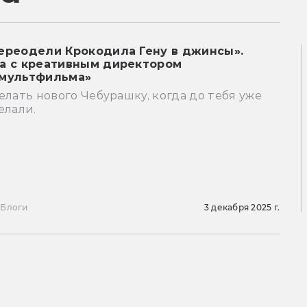
ереодели Крокодила Гену в джинсы».
а с креативным директором
мультфильма»
елать нового Чебурашку, когда до тебя уже
елали.
ы
Блоги
3 декабря 2025 г.