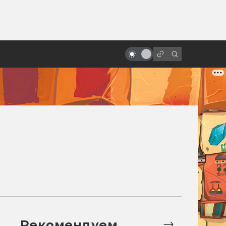
от
Какими могли быть «Хребты
безумия» Гильермо Дель Торо:
читаем сценарии
Рекомендуем