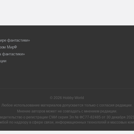
ире фантастики»
ором МирФ
а фантастики»
ции
© 2026 Hobby World
Любое использование материалов допускается только с согласия редакции.
Мнение авторов может не совпадать с мнением редакции.
видетельство о регистрации СМИ серия Эл № ФС77-82485 от 30 декабря 2021 
жбой по надзору в сфере связи, информационных технологий и массовых ком