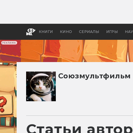
Как с
фильм
бы «В
КНИГИ
КИНО
СЕРИАЛЫ
ИГРЫ
НА
РЕКЛАМА
Союзмультфильм
Статьи авто