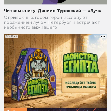
Читаем книгу: Даниил Туровский — «Луч»
Отрывок, в котором герои исследуют
поражённый лучом Петербург и встречают
необычного выжившего
РЕКЛАМА