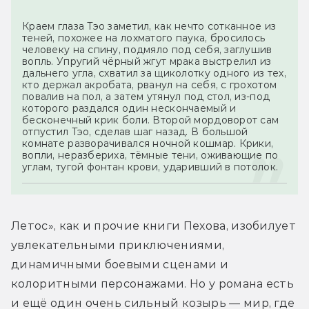
Краем глаза Тэо заметил, как нечто сотканное из 
теней, похожее на лохматого паука, бросилось 
человеку на спину, подмяло под себя, заглушив 
вопль. Упругий чёрный жгут мрака выстрелил из 
дальнего угла, схватил за щиколотку одного из тех, 
кто держал акробата, рванул на себя, с грохотом 
повалив на пол, а затем утянул под стол, из-под 
которого раздался один нескончаемый и 
бесконечный крик боли. Второй мордоворот сам 
отпустил Тэо, сделав шаг назад. В большой 
комнате разворачивался ночной кошмар. Крики, 
вопли, неразбериха, тёмные тени, оживающие по 
углам, тугой фонтан крови, ударивший в потолок.
Летос», как и прочие книги Пехова, изобилует 
увлекательными приключениями, 
динамичными боевыми сценами и 
колоритными персонажами. Но у романа есть 
и ещё один очень сильный козырь — мир, где 