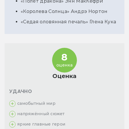
«Полёт дракона» Энн МакКефри
«Королева Солнца» Андрэ Нортон
«Седая оловянная печаль» Глена Кука
8
оценка
Оценка
УДАЧНО
самобытный мир
напряжённый сюжет
яркие главные герои