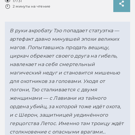
17731
2 минуты на чтение
В руки акробату Тэо попадает статуэтка — 
артефакт давно минувшей эпохи великих 
магов. Попытавшись продать вещицу, 
циркач обрекает своего друга на гибель, 
навлекает на себя смертельный 
магический недуг и становится мишенью 
для охотников за головами. Уходя от 
погони, Тэо сталкивается с двумя 
женщинами — с Лавиани из тайного 
ордена убийц, за которой тоже идёт охота, 
и с Шерон, защитницей уединённого 
герцогства Летос. Именно там троицу ждёт 
столкновение с опасными врагами...