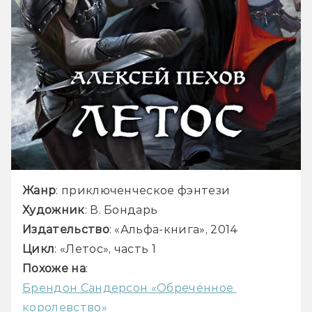
Жанр
: приключенческое фэнтези
Художник
: В. Бондарь
Издательство
: «Альфа-книга», 2014
Цикл
: «Летос», часть 1
Похоже на
:
Брендон Сандерсон «Обречённое 
королевство»