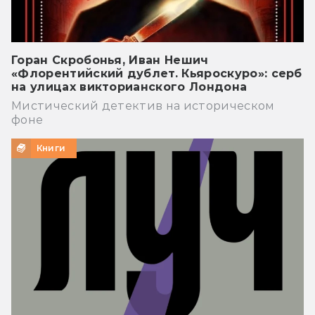
Горан Скробонья, Иван Нешич
«Флорентийский дублет. Кьяроскуро»: серб
на улицах викторианского Лондона
Мистический детектив на историческом
фоне
Книги