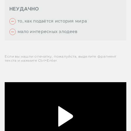
НЕУДАЧНО
то, как подаётся история мира
мало интересных злодеев
Если вы нашли опечатку, пожалуйста, выделите фрагмент
текста и нажмите Ctrl+Enter.