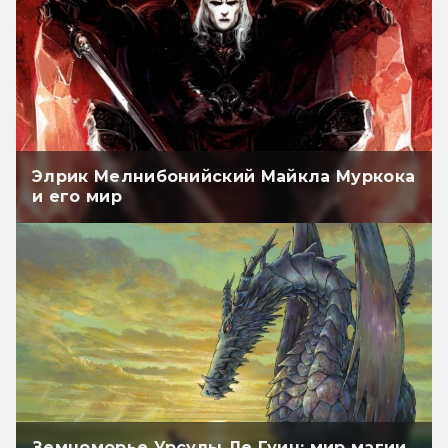
Элрик Мелнибонийский Майкла Муркока
и его мир
Земноморье Урсулы Ле Гуин: мир магии