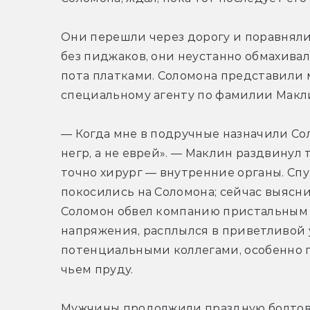
Они перешли через дорогу и поравняли
без пиджаков, они неустанно обмахива
пота платками. Соломона представили 
специальному агенту по фамилии Макл
— Когда мне в подручные назначили Соло
негр, а не еврей». — Маклин раздвинул 
точно хирург — внутренние органы. Спу
покосились на Соломона; сейчас выяснитс
Соломон обвел компанию пристальным в
напряжения, расплылся в приветливой у
потенциальными коллегами, особенно по
чьем пруду.
Мужчины продолжили праздную болтовню