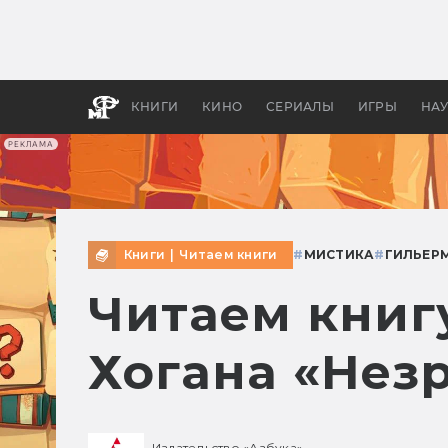
Как с
фильм
бы «В
КНИГИ
КИНО
СЕРИАЛЫ
ИГРЫ
НА
РЕКЛАМА
Книги
|
Читаем книги
#
МИСТИКА
#
ГИЛЬЕР
Читаем книг
Хогана «Нез
Издательство «Азбука»