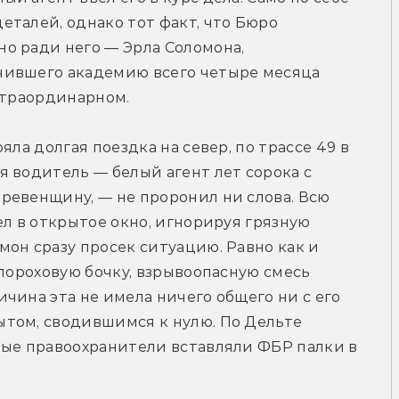
талей, однако тот факт, что Бюро 
о ради него — Эрла Соломона, 
ившего академию всего четыре месяца 
страординарном.
ла долгая поездка на север, по трассе 49 в 
 водитель — белый агент лет сорока с 
ревенщину, — не проронил ни слова. Всю 
л в открытое окно, игнорируя грязную 
он сразу просек ситуацию. Равно как и 
пороховую бочку, взрывоопасную смесь 
чина эта не имела ничего общего ни с его 
том, сводившимся к нулю. По Дельте 
ные правоохранители вставляли ФБР палки в 