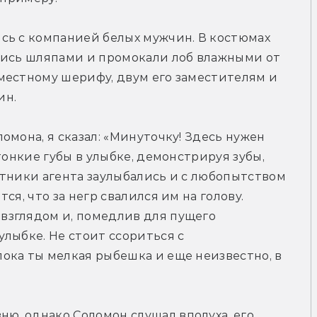
сь с компанией белых мужчин. В костюмах 
лись шляпами и промокали лоб влажными от 
местному шерифу, двум его заместителям и 
ин.
мона, я сказал: «Минуточку! Здесь нужен 
тонкие губы в улыбке, демонстрируя зубы, 
тники агента заулыбались и с любопытством 
я, что за негр свалился им на голову. 
зглядом и, помедлив для пущего 
лыбке. Не стоит ссориться с 
ка ты мелкая рыбешка и еще неизвестно, в 
, однако Соломон слушал вполуха, его 