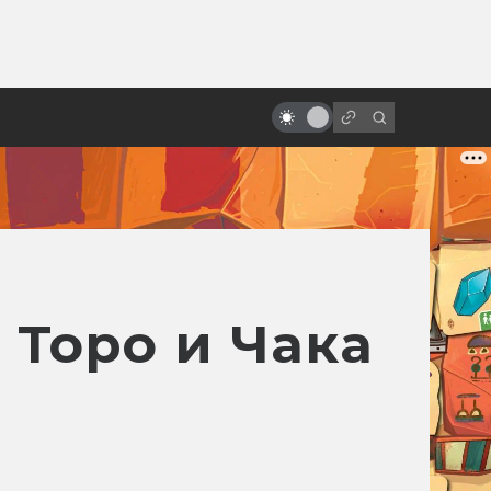
от
 Торо и Чака