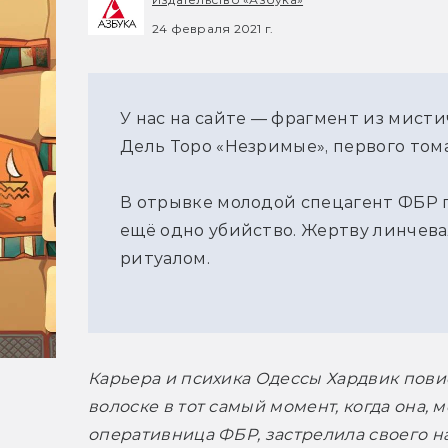
24 февраля 2021 г.
У нас на сайте — фрагмент из мисти
Дель Торо «Незримые», первого том
В отрывке молодой спецагент ФБР п
ещё одно убийство. Жертву линчевал
ритуалом.
Карьера и психика Одессы Хардвик повис
волоске в тот самый момент, когда она, м
оперативница ФБР, застрелила своего на