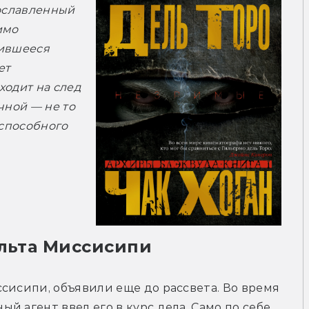
ославленный 
мо 
ившееся 
т 
одит на след 
ной — не то 
способного 
ельта Миссисипи
сисипи, объявили еще до рассвета. Во время 
 агент ввел его в курс дела. Само по себе 