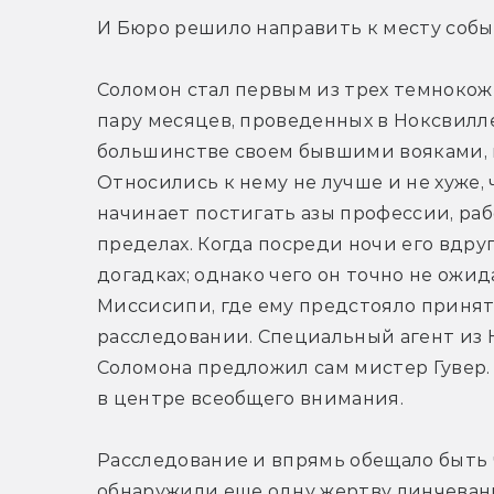
И Бюро решило направить к месту собы
Соломон стал первым из трех темнокожи
пару месяцев, проведенных в Ноксвилле,
большинстве своем бывшими вояками, 
Относились к нему не лучше и не хуже, 
начинает постигать азы профессии, раб
пределах. Когда посреди ночи его вдруг
догадках; однако чего он точно не ожид
Миссисипи, где ему предстояло принят
расследовании. Специальный агент из 
Соломона предложил сам мистер Гувер.
в центре всеобщего внимания.
Расследование и впрямь обещало быть ч
обнаружили еще одну жертву линчевани