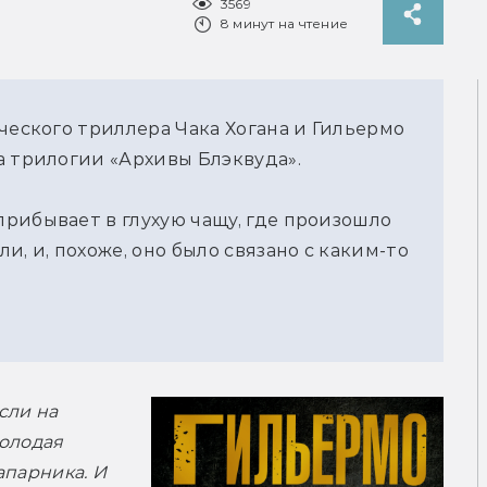
3569
8 минут на чтение
ческого триллера Чака Хогана и Гильермо
а трилогии «Архивы Блэквуда».
рибывает в глухую чащу, где произошло
и, и, похоже, оно было связано с каким-то
ли на 
олодая 
парника. И 