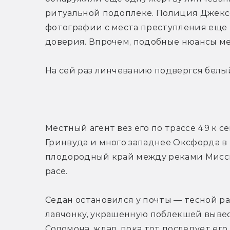
ритуальной подоплеке. Полиция Джексо
фотографии с места преступления еще н
доверия. Впрочем, подобные нюансы ме
На сей раз линчеванию подвергся белы
Местный агент вез его по трассе 49 к се
Гринвуда и много западнее Оксфорда в 
плодородный край между реками Миссис
расе.
Седан остановился у почты — тесной ра
лавчонку, украшенную поблекшей вывеск
Соломона, ждал, пока тот последует его