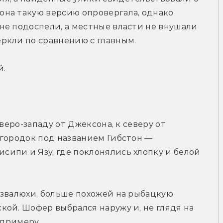
на такую версию опровергала, однако 
е подоспели, а местные власти не внушали 
ркли по сравнению с главным.
й.
веро-западу от Джексона, к северу от 
городок под названием Гибстон — 
ипи и Язу, где поклонялись хлопку и белой 
звалюхи, больше похожей на рыбацкую 
ой. Шофер выбрался наружу и, не глядя на 
 примеру.