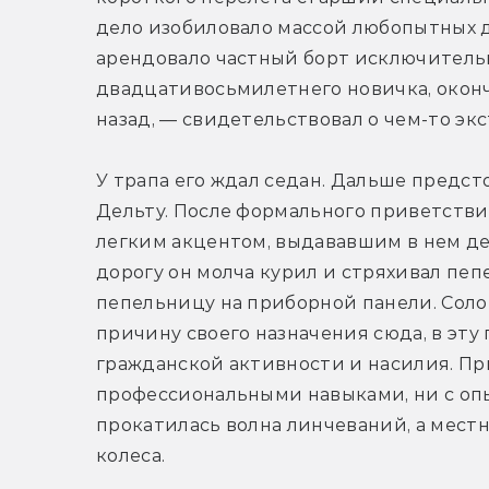
дело изобиловало массой любопытных де
арендовало частный борт исключительн
двадцативосьмилетнего новичка, оконч
назад, — свидетельствовал о чем-то эк
У трапа его ждал седан. Дальше предстоя
Дельту. После формального приветствия
легким акцентом, выдававшим в нем де
дорогу он молча курил и стряхивал пепе
пепельницу на приборной панели. Солом
причину своего назначения сюда, в эту 
гражданской активности и насилия. При
профессиональными навыками, ни с опы
прокатилась волна линчеваний, а мест
колеса.