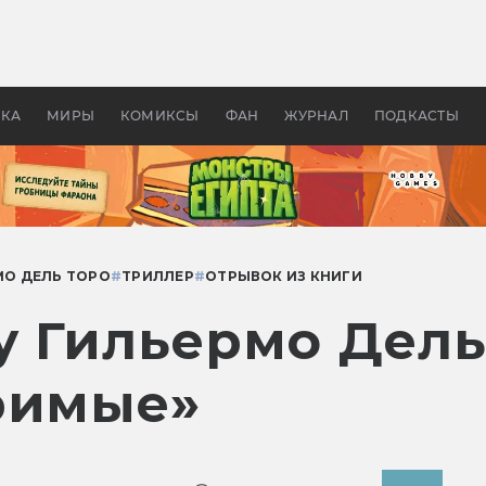
оздавались «Страшилы»:
«Одиссея» Нолана: что эт
, без которого не было
фильм сделал с Гомером и
ластелина колец»
Древней Грецией
УКА
МИРЫ
КОМИКСЫ
ФАН
ЖУРНАЛ
ПОДКАСТЫ
МО ДЕЛЬ ТОРО
#
ТРИЛЛЕР
#
ОТРЫВОК ИЗ КНИГИ
у Гильермо Дель
римые»