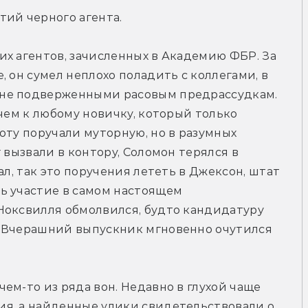
тий черного агента.
х агентов, зачисленных в Академию ФБР. За 
 он сумел неплохо поладить с коллегами, в 
не подверженными расовым предрассудкам. 
чем к любому новичку, который только 
оту поручали муторную, но в разумных 
 вызвали в контору, Соломон терялся в 
ал, так это поручения лететь в Джексон, штат 
ь участие в самом настоящем 
Ноксвилля обмолвился, будто кандидатуру 
 Вчерашний выпускник мгновенно очутился 
ем-то из ряда вон. Недавно в глухой чаще 
я, а найденные улики свидетельствовали о 