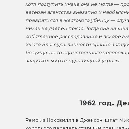
хотя поступить иначе она не могла — пр
ветеран агентства внезапно и необъясни
превратился в жестокого убийцу — случ
никак не дает ей покоя. Тогда она начинае
собственное расследование и вскоре вых
Хьюго Блэквуда, личности крайне загадоч
безумца, не то единственного человека, 
защитить мир от чудовищной угрозы.
1962 год. Д
Рейс из Ноксвилля в Джексон, штат Мис
короткого перелета старший специальный