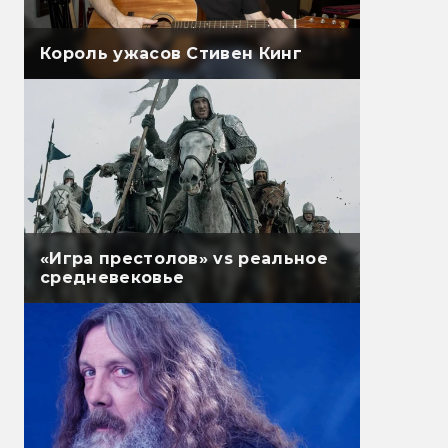
Король ужасов Стивен Кинг
«Игра престолов» vs реальное
средневековье