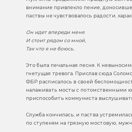
внимание привлекло пение, доносившее
паствы не чувствовалось радости, хара
Он идет впереди меня
И стоит рядом со мной,
Так что я не боюсь.
Это была печальная песня. К невыноси
гнетущая тревога. Прислав сюда Соломон
ФБР расписалось в своей беспомощност
налаживать мосты с потомственными юж
приспособить коммуниста выслушивать
Служба кончилась, и паства устремилась
по ступеням на грязную мостовую, муж