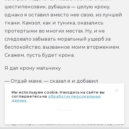
шестипенсовик, рубашка — целую крону, 
однако я оставил вместо нее свою, из лучшей 
ткани. Камзол, как и туника, оказались 
протертыми во многих местах. Ну, и не 
следовало забывать моральный ущерб за 
беспокойство, вызванное моим вторжением. 
Скажем, пусть будет крона.
Я дал крону мальчику.
— Отдай маме, — сказал я и добавил 
полпенни. — А это тебе.
Мы используем cookie. Находясь на сайте вы
соглашаетесь на
обработку персональных
данных.
Мальчишка взглянул на серебряные монеты у 
себя на ладони.
Принять
— Сутенер, — сказал он мне и снова вытер нос.