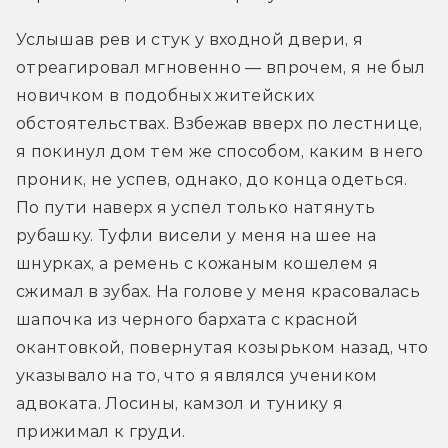
Услышав рев и стук у входной двери, я 
отреагировал мгновенно — впрочем, я не был 
новичком в подобных житейских 
обстоятельствах. Взбежав вверх по лестнице, 
я покинул дом тем же способом, каким в него 
проник, не успев, однако, до конца одеться. 
По пути наверх я успел только натянуть 
рубашку. Туфли висели у меня на шее на 
шнурках, а ремень с кожаным кошелем я 
сжимал в зубах. На голове у меня красовалась 
шапочка из черного бархата с красной 
окантовкой, повернутая козырьком назад, что 
указывало на то, что я являлся учеником 
адвоката. Лосины, камзол и тунику я 
прижимал к груди.