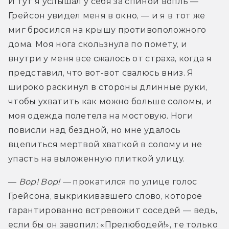
И тут я услышал у себя за спиной вопль — 
Грейсон увидел меня в окно, — и я в тот же 
миг бросился на крышу противоположного 
дома. Моя нога скользнула по помету, и 
внутри у меня все сжалось от страха, когда я 
представил, что вот-вот свалюсь вниз. Я 
широко раскинул в стороны длинные руки, 
чтобы ухватить как можно больше соломы, и 
моя одежда полетела на мостовую. Ноги 
повисли над бездной, но мне удалось 
вцепиться мертвой хваткой в солому и не 
упасть на выложенную плиткой улицу.
— 
Вор! Вор! — 
прокатился по улице голос 
Грейсона, выкрикивавшего слово, которое 
гарантированно встревожит соседей — ведь, 
если бы он завопил: «Прелюбодей!», те только 