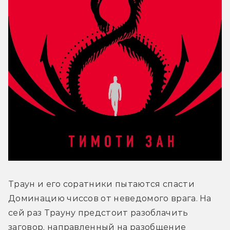
Траун и его соратники пытаются спасти 
Доминацию чиссов от неведомого врага. На 
сей раз Трауну предстоит разоблачить 
заговор, направленный на разобщение 