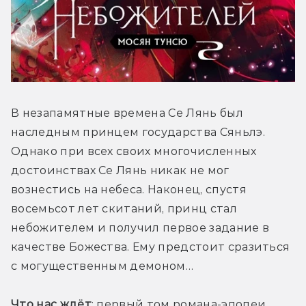
В незапамятные времена Се Лянь был 
наследным принцем государства Сяньлэ. 
Однако при всех своих многочисленных 
достоинствах Се Лянь никак не мог 
вознестись на небеса. Наконец, спустя 
восемьсот лет скитаний, принц стал 
небожителем и получил первое задание в 
качестве Божества. Ему предстоит сразиться 
с могущественным демоном…
Что нас ждёт
: первый том романа-эпопеи 