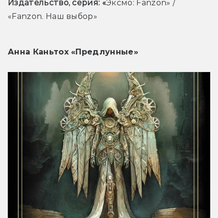
Издательство, серия: «
Эксмо: Fanzon» / 
«Fanzon. Наш выбор»
Анна Каньтох «Предлунные»