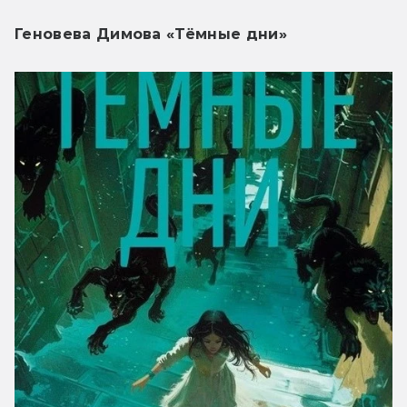
Геновева Димова «Тёмные дни»