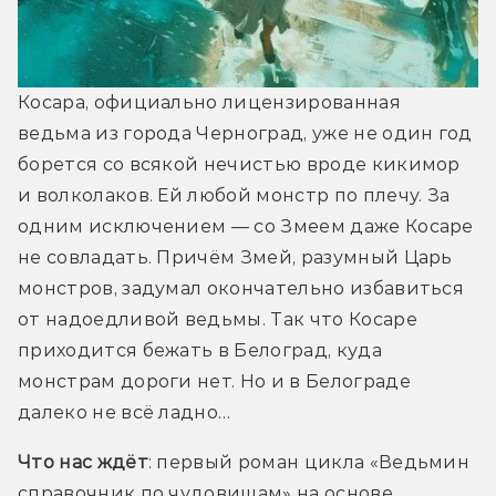
Косара, официально лицензированная 
ведьма из города Черноград, уже не один год 
борется со всякой нечистью вроде кикимор 
и волколаков. Ей любой монстр по плечу. За 
одним исключением — со Змеем даже Косаре 
не совладать. Причём Змей, разумный Царь 
монстров, задумал окончательно избавиться 
от надоедливой ведьмы. Так что Косаре 
приходится бежать в Белоград, куда 
монстрам дороги нет. Но и в Белограде 
далеко не всё ладно…
Что нас ждёт
: первый роман цикла «Ведьмин 
справочник по чудовищам» на основе 