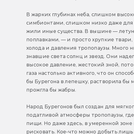
В жарких глубинах неба, слишком высок
симбионтами, слишком низко даже для с
жили иные существа. В вышине — летуны 
поплавками, — и просто хрупкие твари
холода и давления тропопаузы. Много ни
знавшие света солнц и звезд. Они наде
высокое давление, жестокий зной, пото
газа настолько активного, что он спосо
бы Бурегона в лепешку, растворила бы 
прожгла бы жабры.
Народ Бурегонов был создан для мягког
податливой атмосферы тропопаузы, где 
пищи. Но даже здесь, в умеренной зоне 
рисковать. Кое-что можно добыть лишь в