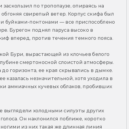
заскользил по тропопаузе, опираясь на 
 обгоняя свирепый ветер. Корпус скифа был 
и буйками-понтонами — все приспособлено 
ре. Бурегон поднял паруса высоко в 
киф вперед, против течения темного пояса.
кой Бури, вырастающей из клочьев белого 
глубине смертоносной слоистой атмосферы. 
 до горизонта, ее края скрывались в дымке. 
е казалась незначительной, хотя уходила в 
шки аммиачных кучевых облаков, пробивших 
не выглядели холодными силуэты других 
голоса. Он наклонился поближе, коротко 
многими из них такая же длинная линия 