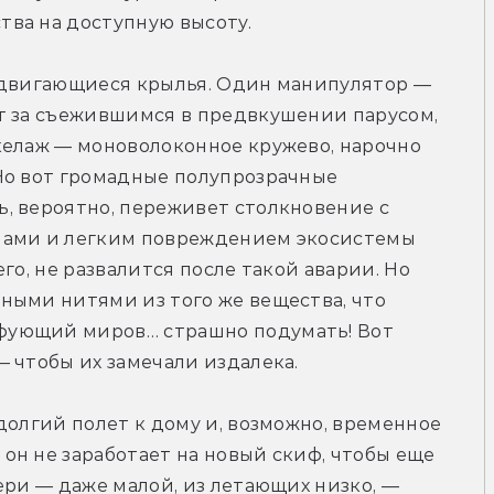
ва на доступную высоту.
адвигающиеся крылья. Один манипулятор — 
т за съежившимся в предвкушении парусом, 
келаж — моноволоконное кружево, нарочно 
Но вот громадные полупрозрачные 
, вероятно, переживет столкновение с 
мами и легким повреждением экосистемы 
го, не развалится после такой аварии. Но 
ыми нитями из того же вещества, что 
ующий миров… страшно подумать! Вот 
 чтобы их замечали издалека.
долгий полет к дому и, возможно, временное 
н не заработает на новый скиф, чтобы еще 
ери — даже малой, из летающих низко, — 