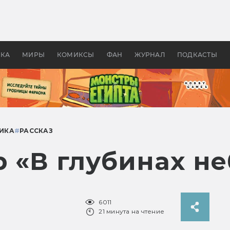
 фильмы смотреть в
Как создавались «Страшил
те 2026? В мире —
фильм, без которого не б
липсис, в России —
бы «Властелина колец»
ие комедии
УКА
МИРЫ
КОМИКСЫ
ФАН
ЖУРНАЛ
ПОДКАСТЫ
ИКА
#
РАССКАЗ
 «В глубинах не
6011
21 минута на чтение