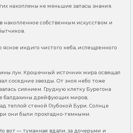
гих накоплены не меньшие запасы знания.
в накопленное собственным искусством и 
бытчиков.
 ясное индиго чистого неба, испещренного 
ины лун. Крошечный источник мира освещал 
вал соседние звезды. От зноя небо тоже 
алась сиянием. Грудную клетку Бурегона 
е балдахины дрейфующих миров, 
 теплой стеной Глубокой Бури. Солнце 
утри они были прохладно-темными.
Но вот — туманная вдали, за дочерьми и 