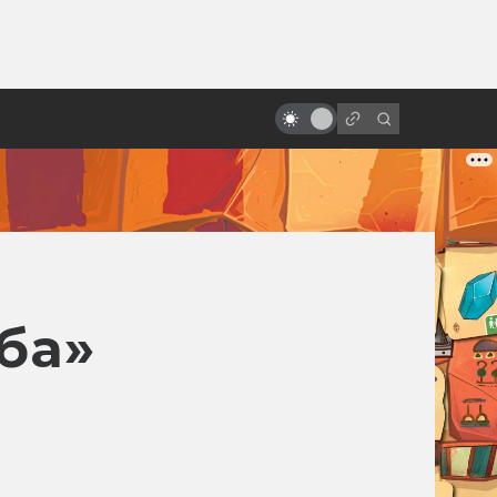
ы»:
«Поле битвы: Земля». Как был
ыло
создан величайший плохой
фильм
ба»