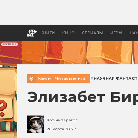
Какие
авгус
апока
детск
КНИГИ
КИНО
СЕРИАЛЫ
ИГРЫ
НА
РЕКЛАМА
Книги
|
Читаем книги
#
НАУЧНАЯ ФАНТАСТ
Элизабет Бир
Кот-император
26 марта 2017 г.