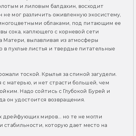
лотым и лиловым балдахин, восходит 
н не мог различить оживленную экосистему, 
 многоцветными облаками, под питающим ее 
вы сока, каплющего с корневой сети 
а Матери, вылавливая из атмосферы 
 в пухлые листья и твердые питательные 
рожали тоской. Крылья за спиной загудели. 
 с матерью, и нет страсти большей, чем 
ойким. Надо сойтись с Глубокой Бурей и 
гда он удостоится возвращения.
 дрейфующих миров… но те не могли 
 стабильности, которую дает место на 