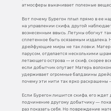
атмосферы выкачивает полезные вещест
Вот почему Бурегон плыл прямо в ее н
на управлении скифа, другой наблюдае
вознесенным ввысь. Летуны обогнут та
сплетенное быть осязаемым издалека. 
дрейфующие миры не так ловки. Матерь
парусом, отделается несколькими шра
летающего острова — и скиф, скорее все
если добытчик опутает Матерь волоконн
удерживает огромные балдахины дрейф
почему эти нити так ярко раскрашены —
Если Бурегон лишится скифа, его ждет 
подчинение другому добытчику — пока о
раз показать себя. Но повреждение мат