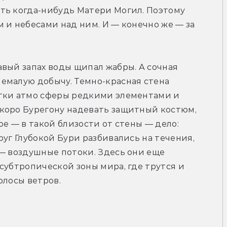
ть когда-нибудь Матери Могил. Поэтому 
 и небесами над ним. И — конечно же — за 
вый запах воды щипал жабры. А сочная 
емалую добычу. Темно-красная стена 
тки атмо сферы редкими элементами и 
коро Бурегону надевать защитный костюм, 
е — в такой близости от стены — дело: 
уг Глубокой Бури разбивались на течения, 
— воздушные потоки. Здесь они еще 
субтропической зоны мира, где трутся и 
олосы ветров.