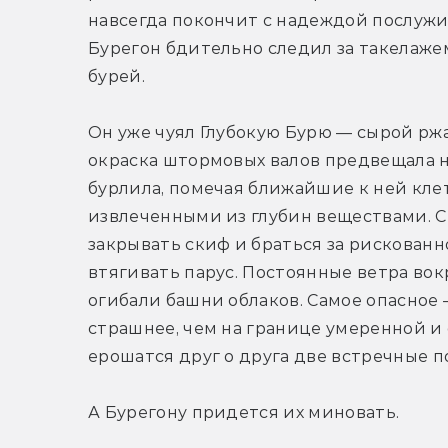
навсегда покончит с надеждой послужи
Бурегон бдительно следил за такелажем
бурей.
Он уже чуял Глубокую Бурю — сырой ржа
окраска штормовых валов предвещала н
бурлила, помечая ближайшие к ней кле
извлеченными из глубин веществами. С
закрывать скиф и браться за рискованно
втягивать парус. Постоянные ветра вокр
огибали башни облаков. Самое опасное 
страшнее, чем на границе умеренной и 
ерошатся друг о друга две встречные п
А Бурегону придется их миновать.