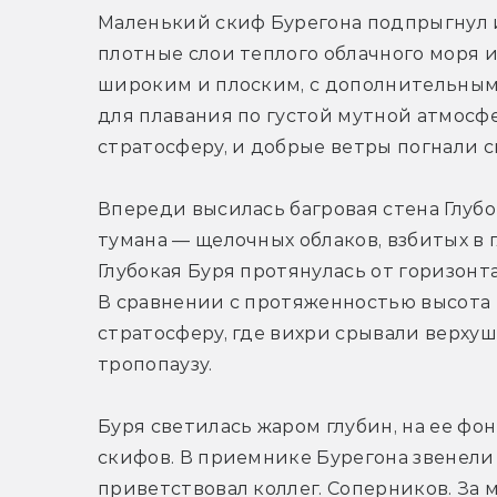
Маленький скиф Бурегона подпрыгнул и 
плотные слои теплого облачного моря и
широким и плоским, с дополнительным
для плавания по густой мутной атмосфе
стратосферу, и добрые ветры погнали с
Впереди высилась багровая стена Глубо
тумана — щелочных облаков, взбитых в 
Глубокая Буря протянулась от горизонта
В сравнении с протяженностью высота е
стратосферу, где вихри срывали верху
тропопаузу.
Буря светилась жаром глубин, на ее фо
скифов. В приемнике Бурегона звенели 
приветствовал коллег. Соперников. За 