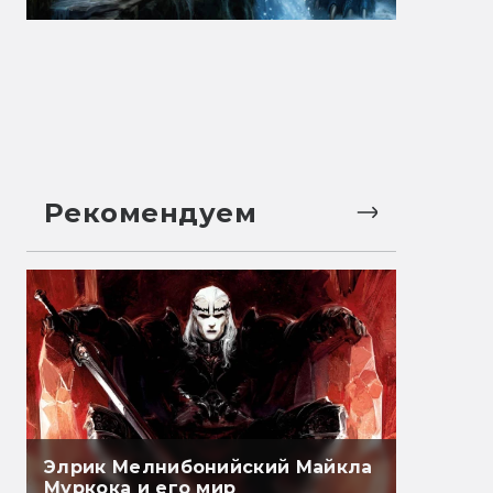
Рекомендуем
Элрик Мелнибонийский Майкла
Муркока и его мир