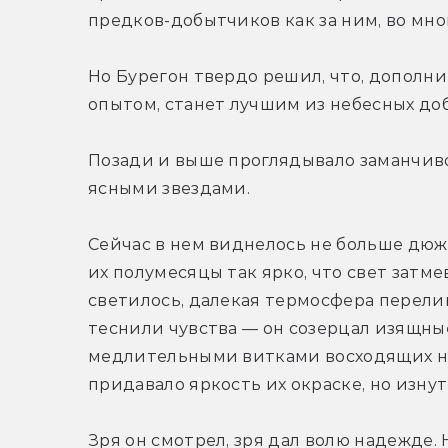
предков-добытчиков как за ним, во мно
Но Бурегон твердо решил, что, дополни
опытом, станет лучшим из небесных до
Позади и выше проглядывало заманчиво
ясными звездами.
Сейчас в нем виднелось не больше дюж
их полумесяцы так ярко, что свет затме
светилось, далекая термосфера перелив
теснили чувства — он созерцал изящны
медлительными витками восходящих над
придавало яркость их окраске, но изн
Зря он смотрел, зря дал волю надежде. 