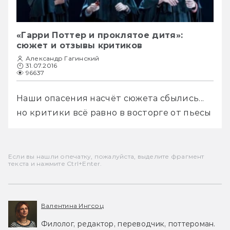
«Гарри Поттер и проклятое дитя»:
сюжет и отзывы критиков
Александр Гагинский
31.07.2016
96637
Наши опасения насчёт сюжета сбылись... 
но критики всё равно в восторге от пьесы
Если вы нашли опечатку, пожалуйста, выделите фрагмент
текста и нажмите Ctrl+Enter.
Валентина Ингсоц
Филолог, редактор, переводчик, поттероман.