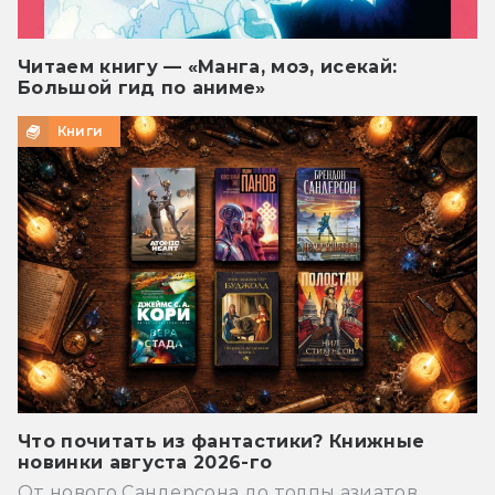
Читаем книгу — «Манга, моэ, исекай:
Большой гид по аниме»
Книги
Что почитать из фантастики? Книжные
новинки августа 2026-го
От нового Сандерсона до толпы азиатов.