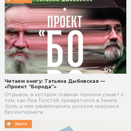
Читаем книгу: Татьяна Дыбовская —
«Проект “Борода”»
Отрывок, в котором главная героиня узнаёт о
том, как Лев Толстой превратился в Эмиля
Золя, и чем развлекались русские классики
без интернета
Книги