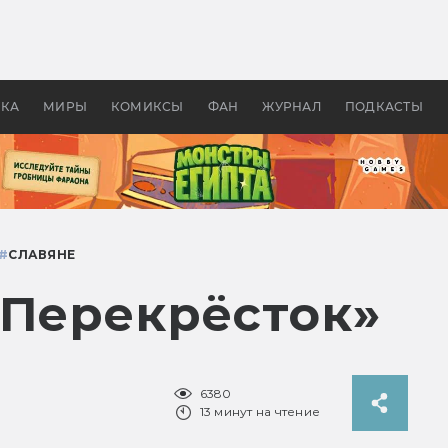
 фильмы смотреть в
Как создавались «Страшил
те 2026? В мире —
фильм, без которого не б
липсис, в России —
бы «Властелина колец»
ие комедии
УКА
МИРЫ
КОМИКСЫ
ФАН
ЖУРНАЛ
ПОДКАСТЫ
#
СЛАВЯНЕ
«Перекрёсток»
6380
13 минут на чтение