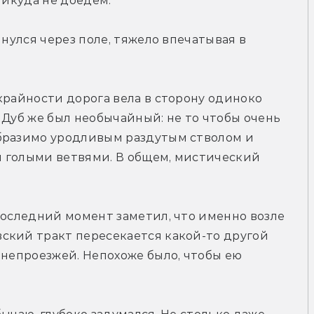
никуда не доедем.
инулся через поле, тяжело впечатывая в 
крайности дорога вела в сторону одиноко 
 Дуб же был необычайный: не то чтобы очень 
бразимо уродливым раздутым стволом и 
 голыми ветвями. В общем, мистический 
последний момент заметил, что именно возле 
ский тракт пересекается какой-то другой 
 непроезжей. Непохоже было, чтобы ею 