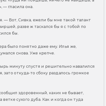
ую. «Куда ни пойдешь, ничего не найдешь, а 
 — гласила она.
. — Вот, Сивка, ежели бы мне такой талант 
иршей, разве ж таскался бы я с тобой по 
сился бы.
ра было понятно даже ему. Илья же, 
умался снова. Уже крепче.
атырь минуту спустя и решительно навалился 
, зато откуда-то сбоку раздалось громкое 
сообщил здоровенный, каких не бывает, 
ветке сухого дуба. Как и когда он туда 