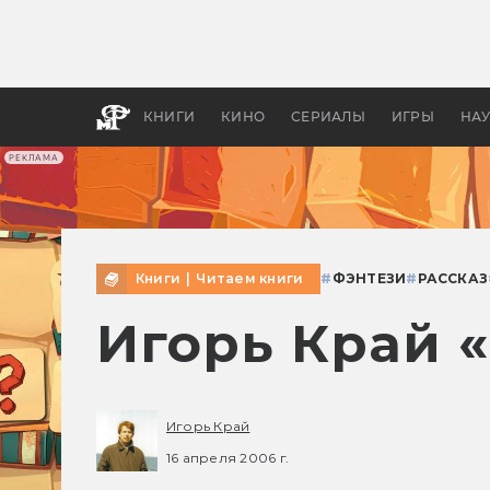
Какие
авгус
апока
детск
КНИГИ
КИНО
СЕРИАЛЫ
ИГРЫ
НА
РЕКЛАМА
Книги
|
Читаем книги
#
ФЭНТЕЗИ
#
РАССКАЗ
Игорь Край 
Игорь Край
16 апреля 2006 г.