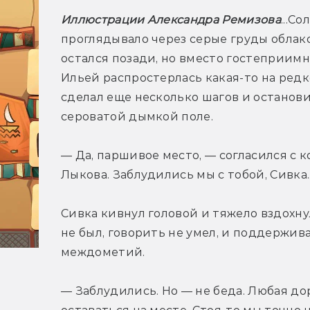
Иллюстрации Александра Ремизова
...С
проглядывало через серые груды облаков
остался позади, но вместо гостеприимн
Ильей распростерлась какая-то на редк
сделал еще несколько шагов и останови
сероватой дымкой поле.
— Да, паршивое место, — согласился с к
Лыкова. Заблудились мы с тобой, Сивка..
Сивка кивнул головой и тяжело вздохн
не был, говорить не умел, и поддержив
междометий.
— Заблудились. Но — не беда. Любая доро