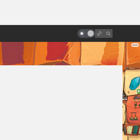
ы»:
ыло
Советские и российские фильмы
ужасов: от «Вия» до «Гоголя»