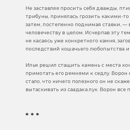
Не заставляя просить себя дважды, птица
трибуны, принялась грозить какими-то
затем, постепенно поднимая ставки, — в
человечеству в целом. Исчерпав эту тем
не касаясь уже конкретного камня, заг
последствий кошачьего любопытства и
Илья решил стащить камень с места кон
примотать его ремнями к седлу. Ворон о
стало, что ничего полезного он не скаже
вытаскивать из саадака лук. Ворон все п
* * *