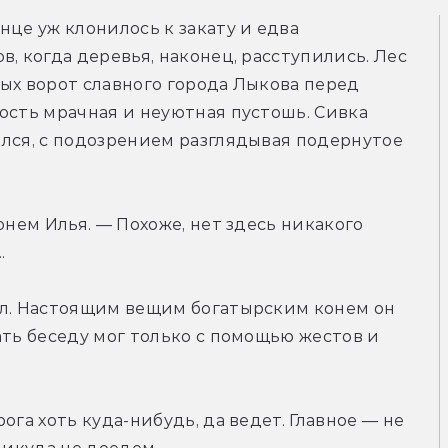
олнце уж клонилось к закату и едва 
, когда деревья, наконец, расступились. Лес 
ых ворот славного города Лыкова перед 
ость мрачная и неуютная пустошь. Сивка 
лся, с подозрением разглядывая подернутое 
онем Илья. — Похоже, нет здесь никакого 
.
ул. Настоящим вещим богатырским конем он 
ать беседу мог только с помощью жестов и 
га хоть куда-нибудь, да ведет. Главное — не 