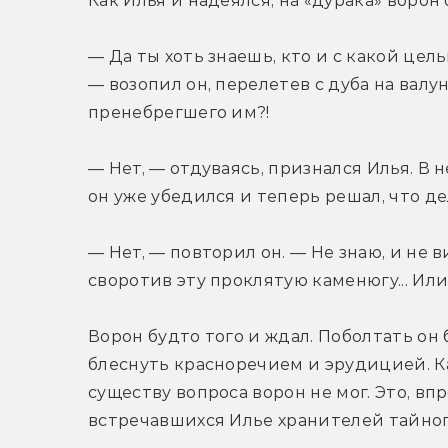
Как Илья и надеялся, на «дурака» ворон
— Да ты хоть знаешь, кто и с какой цел
— возопил он, перелетев с дуба на валун
пренебрегшего им?!
— Нет, — отдуваясь, признался Илья. В
он уже убедился и теперь решал, что д
— Нет, — повторил он. — Не знаю, и не в
своротив эту проклятую каменюгу... Ил
Ворон будто того и ждал. Поболтать он 
блеснуть красноречием и эрудицией. Как
существу вопроса ворон не мог. Это, вп
встречавшихся Илье хранителей тайног