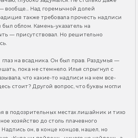
ычаю, глубоко задумался. Не столько даже 
— вообще... Над горемычной долей 
радиция также требовала прочесть надписи 
и был облом. Камень-указатель на 
ыть — присутствовал. Но решительно 
сь.
лаз на всадника. Он был прав. Раздумья — 
ешать, пока не стемнело. Илья спрыгнул с 
зывала, что какие-то надписи на нем все-
есь стоит? Другой вопрос, что буквы могли 
я в подозрительных местах лишайник и тихо 
ое хозяйство до столь плачевного 
Надпись он, в конце концов, нашел, но 