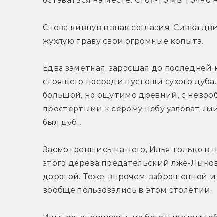
оставаться на месте. Стоя-то мы точно 
Снова кивнув в знак согласия, Сивка дв
жухлую траву свои огромные копыта.
Едва заметная, заросшая до последней 
стоящего посреди пустоши сухого дуба.
большой, но ощутимо древний, с невоо
простертыми к серому небу узловатыми
был дуб...
Засмотревшись на него, Илья только в 
этого дерева предательский лже-Лыков
дорогой. Тоже, впрочем, заброшенной и
вообще пользовались в этом столетии.