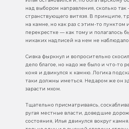
Илья остановился и, по богатырскому об
над выбором направления, сколько так 
странствующего витязя. В принципе, т
на камне, но как раз с этим-то пунктом 
перекрестке — как тому и полагалось б
никаких надписей на нем не наблюдало
Сивка фыркнул и вопросительно скосил г
дело благое, но надо же было и что-то р
коня и двинулся к камню. Логика подска
таки должны иметься. Недаром же он зд
зарасти мхом.
Тщательно присматриваясь, соскаблива
ругая местные власти, доведшие дорожн
состояния, Илья двинулся вокруг камня. 