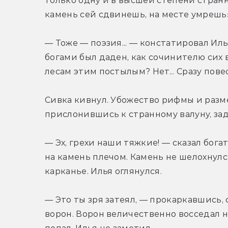
только одну и в высшей степени странн
камень сей сдвинешь, на месте умрешь»,
— Тоже — поэзия... — констатировал Илья
богами был даден, как сочинителю сих в
лесам этим постылым? Нет... Сразу пове
Сивка кивнул. Убожество рифмы и разме
прислонившись к странному валуну, зад
— Эх, грехи наши тяжкие! — сказал бог
на камень плечом. Камень не шелохнулся
карканье. Илья оглянулся.
— Это ты зря затеял, — прокаркавшись, 
ворон. Ворон величественно восседал на 