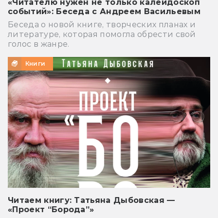
«Читателю нужен не только калейдоскоп
событий»: Беседа с Андреем Васильевым
Беседа о новой книге, творческих планах и
литературе, которая помогла обрести свой
голос в жанре.
Книги
Читаем книгу: Татьяна Дыбовская —
«Проект “Борода”»