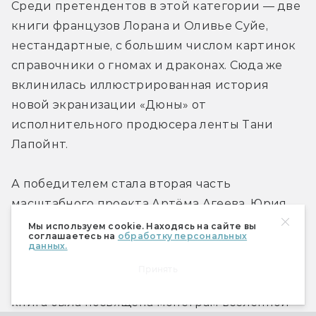
Среди претендентов в этой категории — две 
книги французов Лорана и Оливье Суйе, 
нестандартные, с большим числом картинок 
справочники о гномах и драконах. Сюда же 
вклинилась иллюстрированная история 
новой экранизации «Дюны» от 
исполнительного продюсера ленты Тани 
Лапойнт. 
А победителем стала вторая часть 
масштабного проекта Артёма Агеева, Юрия 
Купцова, Алексея Лотермана и М. С. 
Мы используем cookie. Находясь на сайте вы
соглашаетесь на
обработку персональных
Парфёнова «Миры Говарда Филлипса 
данных.
Лавкрафта» — первая часть уже выигрывала 
Принять
нашу премию в 2019 году. И если предыдущая 
книга была посвящена монстрам вселенной 