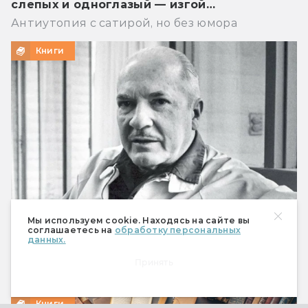
слепых и одноглазый — изгой…
Антиутопия с сатирой, но без юмора
Книги
Мы используем cookie. Находясь на сайте вы
соглашаетесь на
обработку персональных
данных.
Что предсказал Роберт Хайнлайн
Мобильный телефон, робот-пылесос и Илон
Принять
Маск
Книги