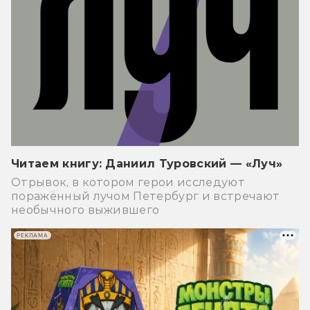
Читаем книгу: Даниил Туровский — «Луч»
Отрывок, в котором герои исследуют
поражённый лучом Петербург и встречают
необычного выжившего
РЕКЛАМА