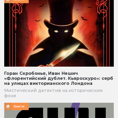
Горан Скробонья, Иван Нешич
«Флорентийский дублет. Кьяроскуро»: серб
на улицах викторианского Лондона
Мистический детектив на историческом
фоне
Книги