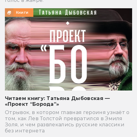
голос в жанре.
Книги
Читаем книгу: Татьяна Дыбовская —
«Проект “Борода”»
Отрывок, в котором главная героиня узнаёт о
том, как Лев Толстой превратился в Эмиля
Золя, и чем развлекались русские классики
без интернета