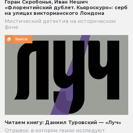
Горан Скробонья, Иван Нешич
«Флорентийский дублет. Кьяроскуро»: серб
на улицах викторианского Лондона
Мистический детектив на историческом
фоне
Книги
Читаем книгу: Даниил Туровский — «Луч»
Отрывок, в котором герои исследуют