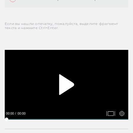
Если вы нашли опечатку, пожалуйста, выделите фрагмент
текста и нажмите Ctrl+Enter.
00:00
00:00