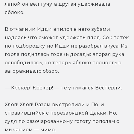
лапой он вел тучу, а другая удерживала 
яблоко.
В отчаянии Идди впился в него зубами, 
надеясь что сможет удержать плод. Сок потек 
по подбородку, но Идди не разобрал вкуса. Из 
горла поднялась горечь досады: вторая рука 
освободилась, но теперь яблоко полностью 
загораживало обзор.
— Крекер! Крекер! — не унимался Вестерли.
Хлоп! Хлоп! Разом выстрелили и По, и 
справившийся с перезарядкой Дакки. Но, 
судя по разочарованному гоготу пополам с 
мычанием — мимо.