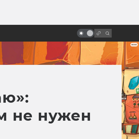
ы»:
«Мумия» от Наполеона до Тома
ыло
Круза. Путеводитель по фильмам
про Имхотепа и компанию
аю»:
м не нужен