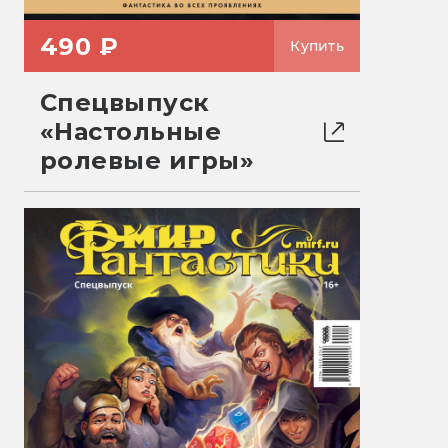
490 ₽
Купить
Спецвыпуск
«Настольные
ролевые игры»