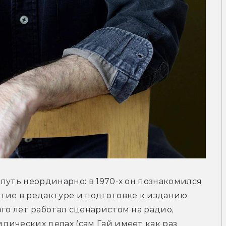
путь неординарно: в 1970-х он познакомился 
тие в редактуре и подготовке к изданию 
го лет работал сценаристом на радио, 
ических делах (сам Гай имеет как раз 