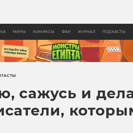
 фильмы смотреть в
Как создавались «Страшил
те 2026? В мире —
фильм, без которого не б
липсис, в России —
бы «Властелина колец»
ие комедии
УКА
МИРЫ
КОМИКСЫ
ФАН
ЖУРНАЛ
ПОДКАСТЫ
НТАСТЫ
, сажусь и дел
исатели, которы