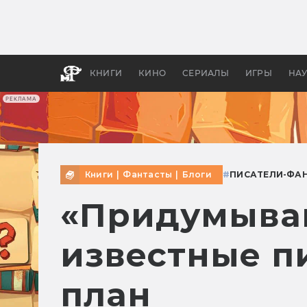
Какие
авгус
апока
детск
КНИГИ
КИНО
СЕРИАЛЫ
ИГРЫ
НА
РЕКЛАМА
Книги
|
Фантасты
|
Блоги
#
ПИСАТЕЛИ-ФА
«Придумываю
известные п
план