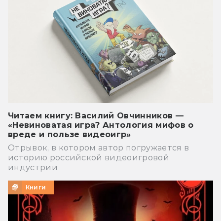
Читаем книгу: Василий Овчинников —
«Невиноватая игра? Антология мифов о
вреде и пользе видеоигр»
Отрывок, в котором автор погружается в
историю российской видеоигровой
индустрии
Книги