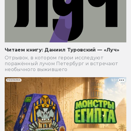
Читаем книгу: Даниил Туровский — «Луч»
Отрывок, в котором герои исследуют
поражённый лучом Петербург и встречают
необычного выжившего
РЕКЛАМА