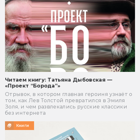
Читаем книгу: Татьяна Дыбовская —
«Проект “Борода”»
Отрывок, в котором главная героиня узнаёт о
том, как Лев Толстой превратился в Эмиля
Золя, и чем развлекались русские классики
без интернета
Книги