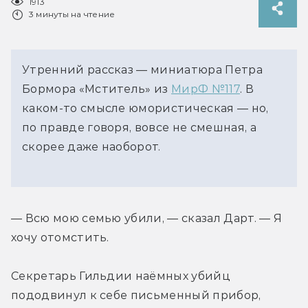
1913
3 минуты на чтение
Утренний рассказ — миниатюра Петра
Бормора «Мститель» из
МирФ №117
. В
каком-то смысле юмористическая — но,
по правде говоря, вовсе не смешная, а
скорее даже наоборот.
— Всю мою семью убили, — сказал Дарт. — Я 
хочу отомстить.
Секретарь Гильдии наёмных убийц 
пододвинул к себе письменный прибор, 