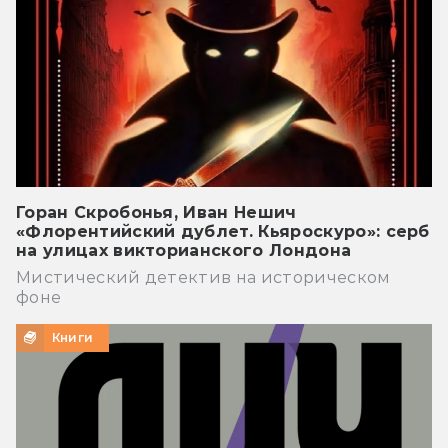
Горан Скробонья, Иван Нешич
«Флорентийский дублет. Кьяроскуро»: серб
на улицах викторианского Лондона
Мистический детектив на историческом
фоне
Книги