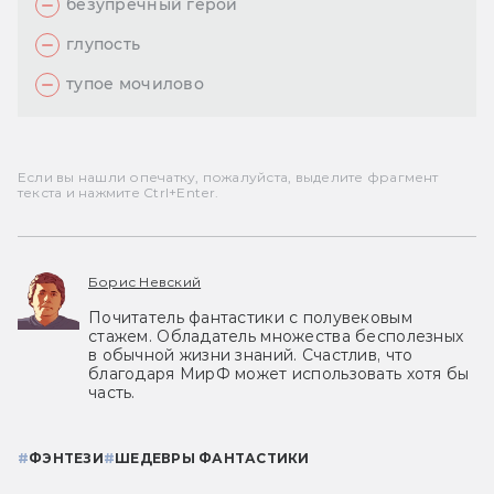
безупречный герой
глупость
тупое мочилово
Если вы нашли опечатку, пожалуйста, выделите фрагмент
текста и нажмите Ctrl+Enter.
Борис Невский
Почитатель фантастики с полувековым
стажем. Обладатель множества бесполезных
в обычной жизни знаний. Счастлив, что
благодаря МирФ может использовать хотя бы
часть.
#
ФЭНТЕЗИ
#
ШЕДЕВРЫ ФАНТАСТИКИ