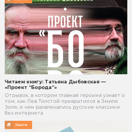
Читаем книгу: Татьяна Дыбовская —
«Проект “Борода”»
Отрывок, в котором главная героиня узнаёт о
том, как Лев Толстой превратился в Эмиля
Золя, и чем развлекались русские классики
без интернета
Книги