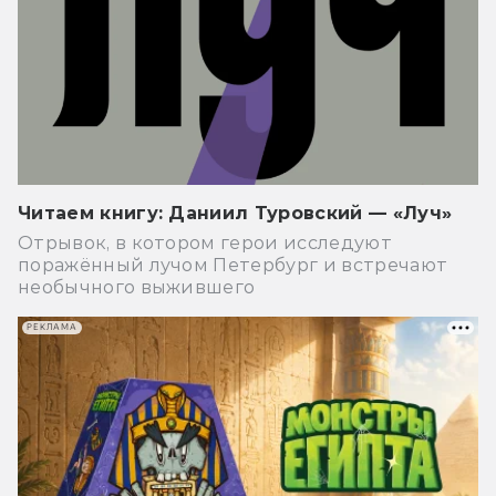
Читаем книгу: Даниил Туровский — «Луч»
Отрывок, в котором герои исследуют
поражённый лучом Петербург и встречают
необычного выжившего
РЕКЛАМА