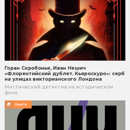
Горан Скробонья, Иван Нешич
«Флорентийский дублет. Кьяроскуро»: серб
на улицах викторианского Лондона
Мистический детектив на историческом
фоне
Книги