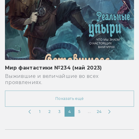
Мир фантастики №234 (май 2023)
Выжившие и величайшие во всех
проявлениях.
Показать ещё
1
2
3
4
5
...
24