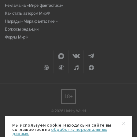
Реклама на «Мире фантастики»
Как стать автором МирФ
Награды «Мира фантастики»
Вопросы редакции
Форум МирФ
18+
© 2026 Hobby World
Любое использование материалов допускается только с согласия
редакции.
Мы используем cookie. Находясь на сайте вы
соглашаетесь на
обработку персональных
Мнение авторов может не совпадать с мнением редакции.
данных.
Свидетельство о регистрации СМИ серия Эл № ФС77-82485