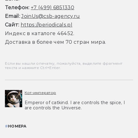
Телефон:
+7 (499) 6851330
Email:
JoinUs@csb-agency.ru
Сайт:
https://periodicals.pl
Индекс в каталоге 46452.
Доставка в более чем 70 стран мира.
Если вы нашли опечатку, пожалуйста, выделите фрагмент
текста и нажмите Ctrl+Enter.
Кот-император
Emperor of catkind. I are controls the spice, I
are controls the Universe.
#
НОМЕРА