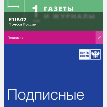
Е11802
Пресса России
Подписка