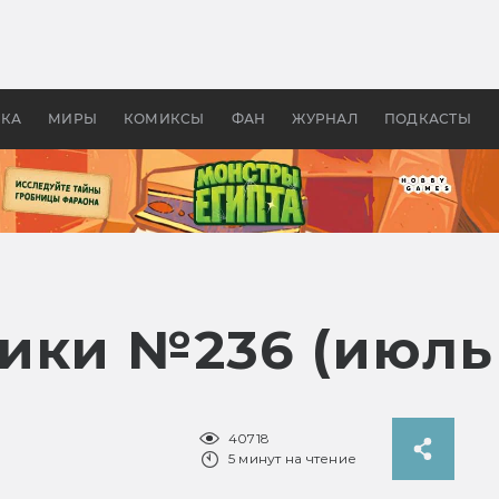
 фильмы смотреть в
Как создавались «Страшил
те 2026? В мире —
фильм, без которого не б
липсис, в России —
бы «Властелина колец»
ие комедии
УКА
МИРЫ
КОМИКСЫ
ФАН
ЖУРНАЛ
ПОДКАСТЫ
ики №236 (июль 
40718
5 минут на чтение