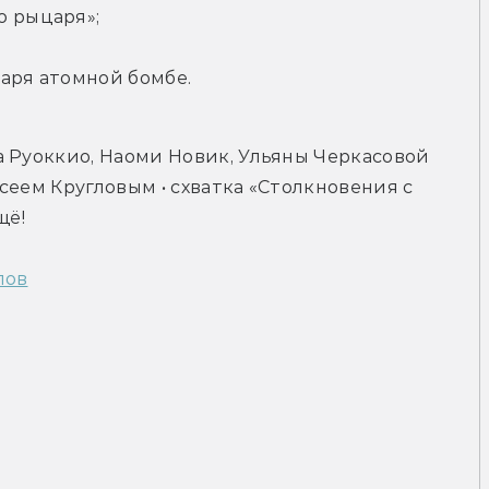
о рыцаря»;
даря атомной бомбе.
 Руоккио, Наоми Новик, Ульяны Черкасовой 
еем Кругловым • схватка «Столкновения с 
щё!
лов