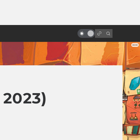
ы»:
«Назад в будущее»: как
ыло
создавался фильм. Другой Марти
и черновики сценария
2023)