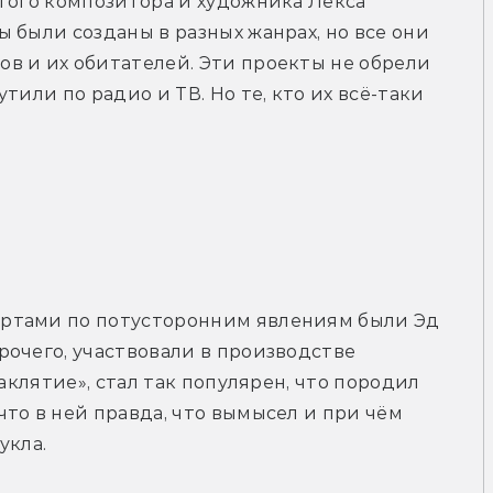
того композитора и художника Лекса 
 были созданы в разных жанрах, но все они 
в и их обитателей. Эти проекты не обрели 
или по радио и ТВ. Но те, кто их всё-таки 
ртами по потусторонним явлениям были Эд 
очего, участвовали в производстве 
аклятие», стал так популярен, что породил 
то в ней правда, что вымысел и при чём 
укла.