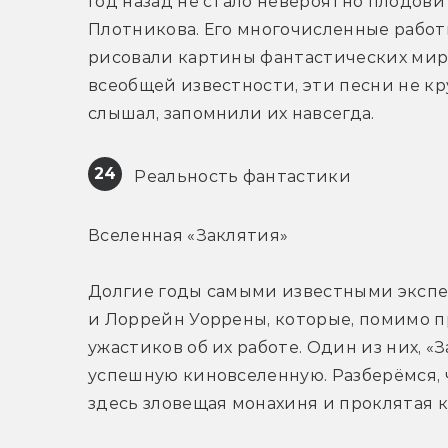
Год назад не стало невероятно плодови
Плотникова. Его многочисленные работы
рисовали картины фантастических миро
всеобщей известности, эти песни не крут
слышал, запомнили их навсегда.
24
 Реальность фантастики
Вселенная «Заклятия»
Долгие годы самыми известными экспе
и Лоррейн Уоррены, которые, помимо пр
ужастиков об их работе. Один из них, «З
успешную киновселенную. Разберёмся, ч
здесь зловещая монахиня и проклятая к