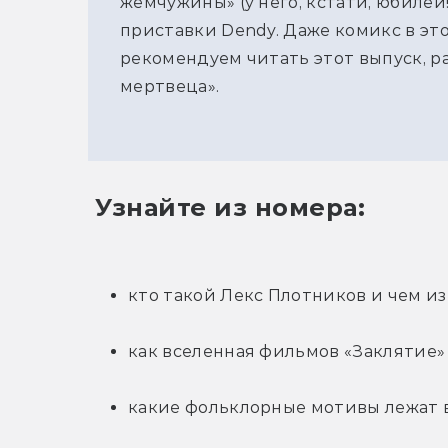
жемчужины» (у него, кстати, юбилей
приставки Dendy. Даже комикс в это
рекомендуем читать этот выпуск, р
мертвеца».
 Узнайте из номера:
кто такой Лекс Плотников и чем изв
как вселенная фильмов «Заклятие» 
какие фольклорные мотивы лежат в