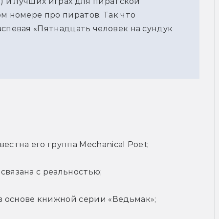
!) и лучших играх для пиратской
м номере про пиратов. Так что
аспевая «Пятнадцать человек на сундук
естна его группа Mechanical Poet;
связана с реальностью;
 основе книжной серии «Ведьмак»;