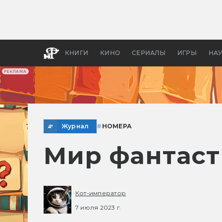
Какие
авгус
апока
детск
КНИГИ
КИНО
СЕРИАЛЫ
ИГРЫ
НА
РЕКЛАМА
Журнал
#
НОМЕРА
Мир фантаст
Кот-император
7 июля 2023 г.