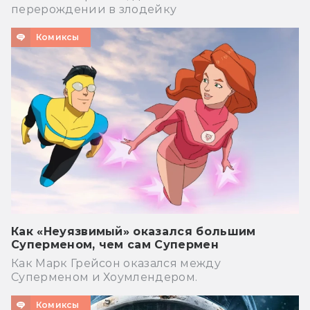
перерождении в злодейку
Комиксы
Как «Неуязвимый» оказался большим
Суперменом, чем сам Супермен
Как Марк Грейсон оказался между
Суперменом и Хоумлендером.
Комиксы