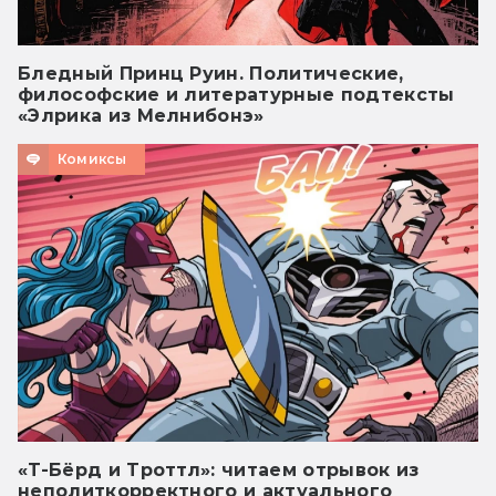
Бледный Принц Руин. Политические,
философские и литературные подтексты
«Элрика из Мелнибонэ»
Комиксы
«Т-Бёрд и Троттл»: читаем отрывок из
неполиткорректного и актуального