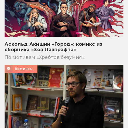
Аскольд Акишин «Город»: комикс из
сборника «Зов Лавкрафта»
По мотивам «Хребтов безумия»
Комиксы