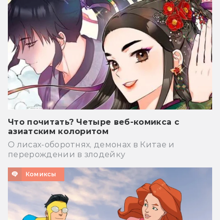
Что почитать? Четыре веб-комикса с
азиатским колоритом
О лисах-оборотнях, демонах в Китае и
перерождении в злодейку
Комиксы