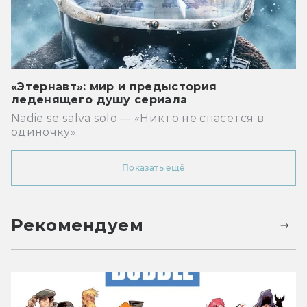
«Этернавт»: мир и предыстория
леденящего душу сериала
Nadie se salva solo — «Никто не спасётся в
одиночку».
Показать ещё
Рекомендуем