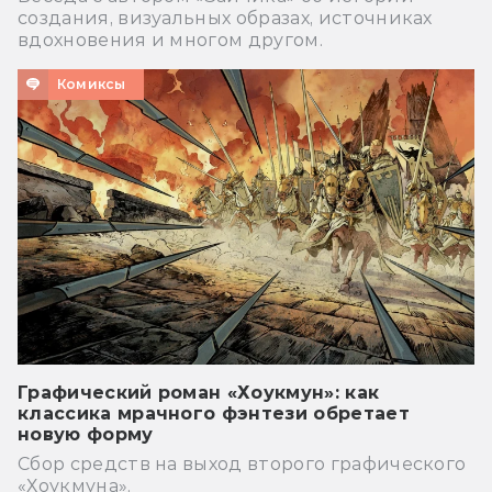
создания, визуальных образах, источниках
вдохновения и многом другом.
Комиксы
Графический роман «Хоукмун»: как
классика мрачного фэнтези обретает
новую форму
Сбор средств на выход второго графического
«Хоукмуна».