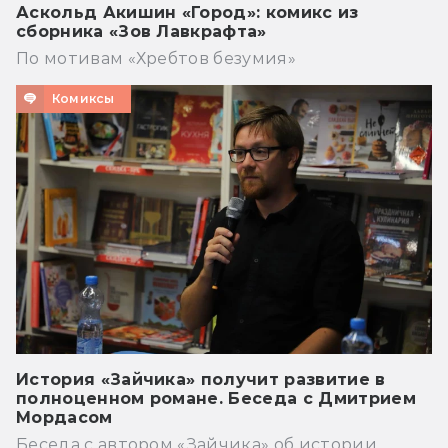
Аскольд Акишин «Город»: комикс из
сборника «Зов Лавкрафта»
По мотивам «Хребтов безумия»
Комиксы
История «Зайчика» получит развитие в
полноценном романе. Беседа с Дмитрием
Мордасом
Беседа с автором «Зайчика» об истории