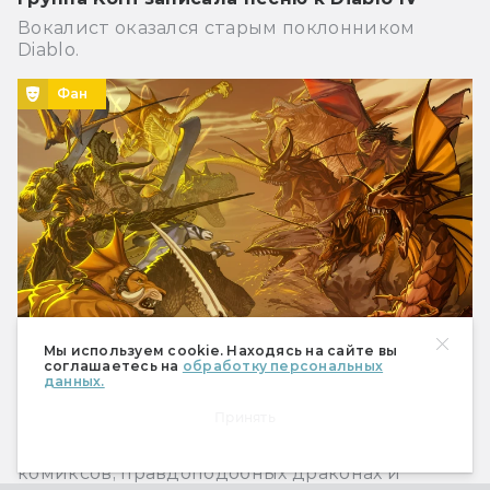
Вокалист оказался старым поклонником
Diablo.
Фан
Мы используем cookie. Находясь на сайте вы
соглашаетесь на
обработку персональных
данных.
Художник Пьетро Антониони: НРИ, комиксы
Принять
и немного фан-арта
Бразильский художник — о создании
комиксов, правдоподобных драконах и