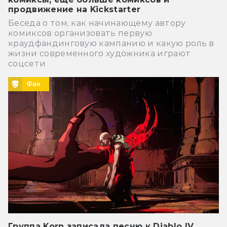
продвижение на Kickstarter
Беседа о том, как начинающему автору
комиксов организовать первую
краудфандинговую кампанию и какую роль в
жизни современного художника играют
соцсети
Фан
Группа Korn записала песню к Diablo IV