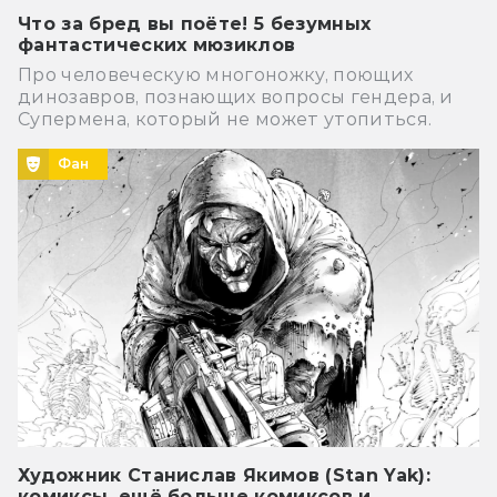
Что за бред вы поёте! 5 безумных
фантастических мюзиклов
Про человеческую многоножку, поющих
динозавров, познающих вопросы гендера, и
Супермена, который не может утопиться.
Фан
Художник Станислав Якимов (Stan Yak):
комиксы, ещё больше комиксов и