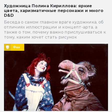
Художница Полина Кириллова: яркие
цвета, харизматичные персонажи и много
D&D
Беседа о самом главном враге художника, об
отличиях иллюстрации и концепт-арта, а
также о том, почему важно прислушиваться к
тому, каким хочет стать рисунок
Фан